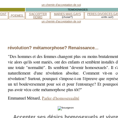
TEMOIGNAGES
'ONT
S'ACCEPTER
MARIES MAIS GAYS
PERES DIVORCES GA
_POEMES_
HOMO
(choisir?)
enfin soi!)
révolution? métamorphose? Renaissance...
"Des hommes et des femmes changent plus ou moins brutalement
vie alors qu'ils sont mariés, ont des enfants et semblent installés 
une totale "normalité". Ils semblent "devenir homosexuels". Il s'
naturellement d'une révolution absolue. Comment vit-on ce
révolution? Surtout, pourquoi s'impose-t-on l'épreuve que représ
un tel bouleversement pour soi et pour l'entourage? Et pourquo
pas avoir vécu cette métamorphose plus tôt?"
Emmanuel Ménard,
Parler d'homosexualité
Accepter ses désirs homosexuels et vivr