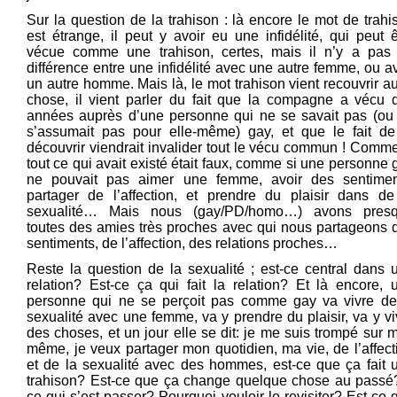
Sur la question de la trahison : là encore le mot de trahi
est étrange, il peut y avoir eu une infidélité, qui peut ê
vécue comme une trahison, certes, mais il n’y a pas
différence entre une infidélité avec une autre femme, ou a
un autre homme. Mais là, le mot trahison vient recouvrir au
chose, il vient parler du fait que la compagne a vécu 
années auprès d’une personne qui ne se savait pas (ou
s’assumait pas pour elle-même) gay, et que le fait de
découvrir viendrait invalider tout le vécu commun ! Comme
tout ce qui avait existé était faux, comme si une personne 
ne pouvait pas aimer une femme, avoir des sentimen
partager de l’affection, et prendre du plaisir dans de
sexualité… Mais nous (gay/PD/homo…) avons pres
toutes des amies très proches avec qui nous partageons 
sentiments, de l’affection, des relations proches…
Reste la question de la sexualité ; est-ce central dans 
relation? Est-ce ça qui fait la relation? Et là encore, 
personne qui ne se perçoit pas comme gay va vivre de
sexualité avec une femme, va y prendre du plaisir, va y vi
des choses, et un jour elle se dit: je me suis trompé sur m
même, je veux partager mon quotidien, ma vie, de l’affect
et de la sexualité avec des hommes, est-ce que ça fait 
trahison? Est-ce que ça change quelque chose au passé
ce qui s’est passer? Pourquoi vouloir le revisiter? Est-ce 