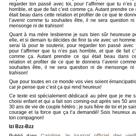
regarder ton passé avec toi, pour t’affirmer que tu n’es 
horrible, et que de fait c’est comme ça. Autant prendre ce 
était beau dans cette relation et profiter de ce que te donn
l’avenir comme tu souhaites être, il ne sera question ni
mensonge ni de trahison!
Quant à ma mère lesbienne je suis bien sûr heureuse p
elle, et si demain tu décides de finir ta vie avec un homme,
serai là pour te soutenir, pour regarder ton passé avec t
pour t’affirmer que tu n’es pas horrible, et que de fait c’
comme ça. Autant prendre ce qui était beau dans ce
relation et profiter de ce que te donnera l’avenir comme
souhaites être, il ne sera question ni de mensonge ni
trahison!
Que pour toutes en ce monde vos vies soient émancipatri
car je pense que c’est ça qui rend heureux!
Ce texte est spécialement dédicacé au père que je me s
choisi enfant et qui a fait son coming-out après ses 50 ans
30 ans de vie de couple hétéro ; je suis fière de toi et je sai
courage et la force que ça t’a demandé! Sois heureux a
ton compagnon!
Izi Bzz-Bzz
Cajoline, le journal officiel des vieil
Publié dans