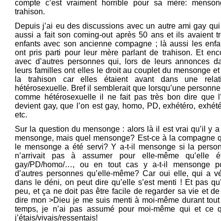
compte c’est vraiment horrible pour sa mère: menson
trahison.
Depuis j’ai eu des discussions avec un autre ami gay qui 
aussi a fait son coming-out après 50 ans et ils avaient tr
enfants avec son ancienne compagne ; là aussi les enfa
ont pris parti pour leur mère parlant de trahison. Et enc
avec d’autres personnes qui, lors de leurs annonces d
leurs familles ont elles le droit au couplet du mensonge et
la trahison car elles étaient avant dans une relat
hétérosexuelle. Bref il semblerait que lorsqu’une personne 
comme hétérosexuelle il ne fait pas très bon dire que l
devient gay, que l’on est gay, homo, PD, exhétéro, exhété
etc.
Sur la question du mensonge : alors là il est vrai qu’il y a
mensonge, mais quel mensonge? Est-ce à la compagne 
le mensonge a été servi? Y a-t-il mensonge si la perso
n’arrivait pas à assumer pour elle-même qu’elle ét
gay/PD/homo/…, ou en tout cas y a-t-il mensonge p
d’autres personnes qu’elle-même? Car oui elle, qui a v
dans le déni, on peut dire qu’elle s’est menti ! Et pas qu
peu, et ça ne doit pas être facile de regarder sa vie et de
dire mon >Dieu je me suis menti à moi-même durant tout
temps, je n’ai pas assumé pour moi-même qui et ce 
j’étais/vivais/ressentais!