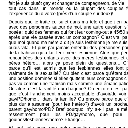
fait je suis plutôt gay et changer de compagne/on, de vie !
tout cas dans un monde où la plupart des couples f
l’expérience du divorce (près d’un couple sur deux)!
Depuis que je traite ce sujet dans ma tête et que j’en pa
avec des personnes autour de moi, une autre question s’
posée : quid des femmes qui font leur coming-out à 45/50 
après une vie passée avec un compagnon? C’est vrai pa
que moi quand ma mère a dit je suis lesbienne je me suis 
ouais vila. Et puis j’ai jamais entendu des personnes par
de la trahison qu’a fait leur mère lesbienne! Alors que j’en
rencontrées des enfants avec des mères lesbiennes et 
pères hétéro… alors ça pose plein de questions… C’
parce qu’il est admis que les lesbiennes elles font 
vraiment de la sexualité? Ou bien c’est parce qu’étant d
une position dominée si elles quittent leurs compagnons c’
pas vu comme une trahison mais comme une émancipati
Ou alors c’est la virilité qui chagrine? Ou encore c’est pa
que c’est franchement moins acceptable d’avoir/de voir
gay/PD/homo… dans la famille? Ou encore parce que c’
plus dur à assumer (pour les hétéro?) d’avoir un proche
parent gay/homo/PD? Bref pourquoi n’y a-t-il pas le m
ressentiment pour les PD/gay/homo, que pour 
gouines/lesbiennes/homo? Étrange…
Et tout cela pose une autre question : qu’est-ce que 