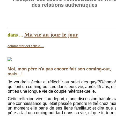
des relations authentiques
Ma vie au jour le jour
dans ...
commenter cet article
…
Moi, mon père n'a pas encore fait son coming-out,
mais...!
Je voudrais écrire et réfléchir au sujet des gay/PD/homo/
qui font un coming-out tard dans leurs vie, après 45 ans, et 
ont eu une longue vie de couple hétérosexuelle.
Cette réflexion vient, au départ, d’une discussion banale a
une connaissance qui était passée prendre le thé chez moi
un moment elle parle de ses liens familiaux et dira que 
père a fait un coming-out tard dans sa vie, et que tu te re