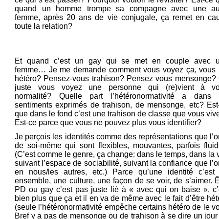
quand un homme trompe sa compagne avec une au
femme, après 20 ans de vie conjugale, ça remet en ca
toute la relation?
Et quand c’est un gay qui se met en couple avec 
femme… Je me demande comment vous voyez ça, vous 
hétéro? Pensez-vous trahison? Pensez vous mensonge?
juste vous voyez une personne qui (re)vient à vo
normalité? Quelle part l’hétéronormativité a dans 
sentiments exprimés de trahison, de mensonge, etc? Est
que dans le fond c’est une trahison de classe que vous viv
Est-ce parce que vous ne pouvez plus vous identifier?
Je perçois les identités comme des représentations que l’o
de soi-même qui sont flexibles, mouvantes, parfois fluid
(C’est comme le genre, ça change: dans le temps, dans la v
suivant l’espace de sociabilité, suivant la confiance que l’o
en nous/les autres, etc.) Parce qu’une identité c’est
ensemble, une culture, une façon de se voir, de s’aimer. Ê
PD ou gay c’est pas juste lié à « avec qui on baise », c’
bien plus que ça et il en va de même avec le fait d’être hét
(seule l’hétéronormativité empêche certains hétéro de le voi
Bref y a pas de mensonge ou de trahison à se dire un jour