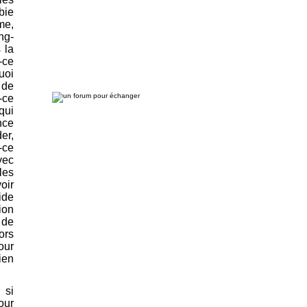
bie
me,
ng-
 la
-ce
uoi
 de
-ce
qui
nce
er,
-ce
vec
les
oir
ide
ion
 de
ors
our
ien
 si
our