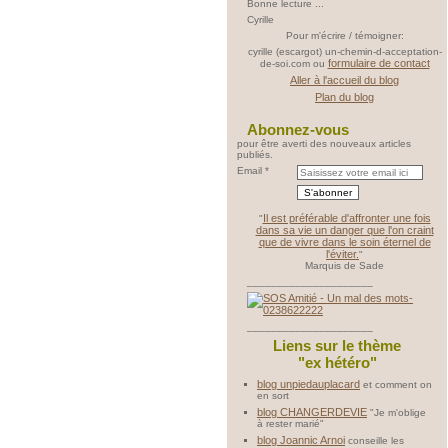
Bonne lecture ...
Cyrille
Pour m'écrire / témoigner:
cyrille (escargot) un-chemin-d-acceptation-
formulaire de contact
de-soi.com ou
Aller à l'accueil du blog
Plan du blog
Abonnez-vous
pour être averti des nouveaux articles
publiés.
Email
Il est préférable d'affronter une fois
"
dans sa vie un danger que l'on craint
que de vivre dans le soin éternel de
l'éviter.
"
Marquis de Sade
_____________________
_____________________
Liens sur le thème
"ex hétéro"
blog unpiedauplacard
et comment on
en sort
blog CHANGERDEVIE
"Je m'oblige
à rester marié"
blog Joannic Arnoi
conseille les