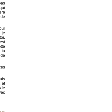
pas
qui
era
 de
our
 je
oi,
est
tte
 tu
 de
ces
uis
 et
s le
vec
les