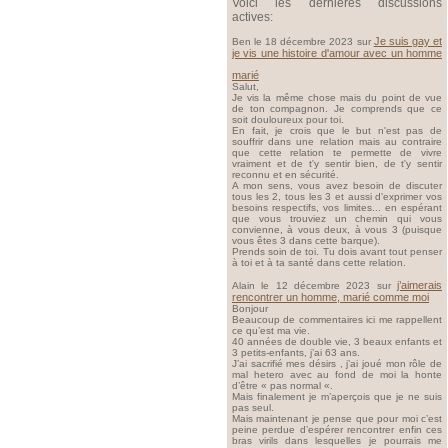
Voici les dernières discussions
actives:
Je suis gay et
Ben le 18 décembre 2023 sur
je vis une histoire d'amour avec un homme
marié
Salut,
Je vis la même chose mais du point de vue
de ton compagnon. Je comprends que ce
soit douloureux pour toi.
En fait, je crois que le but n'est pas de
souffrir dans une relation mais au contraire
que cette relation te permette de vivre
vraiment et de t'y sentir bien, de t'y sentir
reconnu et en sécurité.
A mon sens, vous avez besoin de discuter
tous les 2, tous les 3 et aussi d'exprimer vos
besoins respectifs, vos limites... en espérant
que vous trouviez un chemin qui vous
convienne, à vous deux, à vous 3 (puisque
vous êtes 3 dans cette barque).
Prends soin de toi. Tu dois avant tout penser
à toi et à ta santé dans cette relation.
j’aimerais
Alain le 12 décembre 2023 sur
rencontrer un homme, marié comme moi
Bonjour
Beaucoup de commentaires ici me rappellent
ce qu’est ma vie.
40 années de double vie, 3 beaux enfants et
3 petits-enfants, j’ai 63 ans.
J’ai sacrifié mes désirs , j’ai joué mon rôle de
mal hetero avec au fond de moi la honte
d’être « pas normal «.
Mais finalement je m’aperçois que je ne suis
pas seul.
Mais maintenant je pense que pour moi c’est
peine perdue d’espérer rencontrer enfin ces
bras virils dans lesquelles je pourrais me