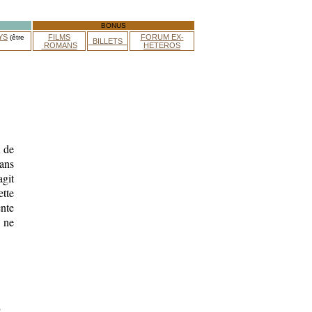
BONUS
YS
FILMS
FORUM EX-
(être
_BILLETS_
ROMANS
HETEROS
 de
dans
agit
tte
ente
i ne
e