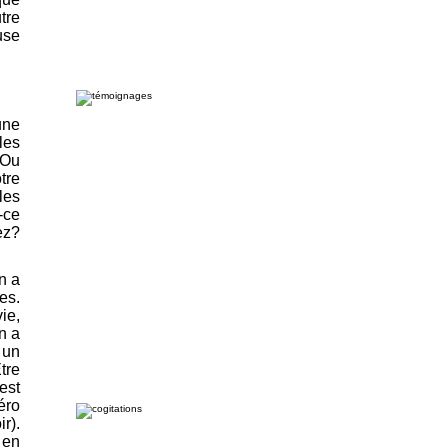
tre
use
une
les
 Ou
tre
les
-ce
ez?
n a
es.
ie,
n a
 un
tre
est
éro
r).
 en