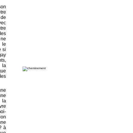
son
tre
 de
vec
tre
des
 ne
 le
 si
gay
ts,
 la
que
des
une
une
 la
vre
oi-
ion
une
? à
que