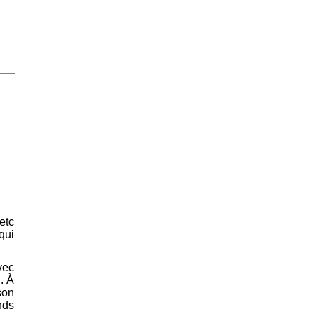
etc
qui
vec
. À
son
nds