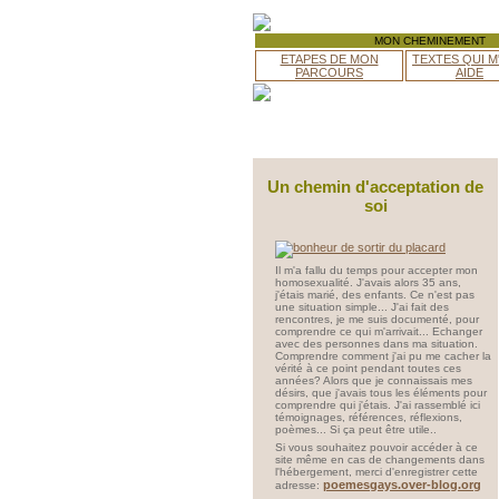
MON CHEMINEMENT
ETAPES DE MON
TEXTES QUI M
PARCOURS
AIDE
Un chemin d'acceptation de
soi
Il m'a fallu du temps pour accepter mon
homosexualité. J'avais alors 35 ans,
j'étais marié, des enfants. Ce n'est pas
une situation simple... J'ai fait des
rencontres, je me suis documenté, pour
comprendre ce qui m'arrivait... Echanger
avec des personnes dans ma situation.
Comprendre comment j'ai pu me cacher la
vérité à ce point pendant toutes ces
années? Alors que je connaissais mes
désirs, que j'avais tous les éléments pour
comprendre qui j'étais. J'ai rassemblé ici
témoignages, références, réflexions,
poèmes... Si ça peut être utile..
Si vous souhaitez pouvoir accéder à ce
site même en cas de changements dans
l'hébergement, merci d'enregistrer cette
poemesgays.over-blog.org
adresse: