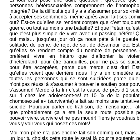
personnes hétérosexuelles comprennent de l’homopho
intégrée? De la difficulté qu’il y a à s’assumer pour soi-mê
à accepter ses sentiments, même après avoir fait ses comi
out? Est-ce qu’elles se rendent compte que c’est toujours
guerre, ou tout au moins une bataille? Et que Pétain qu’est
que c’est plus simple de vivre avec un passing hétéro! Q
oui mais… jusqu’au jour où ça nous pète à la gueule
solitude, de peine, de rejet de soi, de désamour, etc. Est
qu’elles se rendent compte du nombre de personnes 
préfèrent vivre en hétéro que d’affronter la viole
d’hétéroland, pour être tranquilles, pour ne pas se suicid
pour être acceptées, parce que merde c’est dur! Est
qu’elles voient que derrière nous il y a un cimetière a
toutes les personnes qui se sont suicidées parce qu’el
n’ont pas réussi à s’assumer à trouver le soutien pour pouv
s’assumer! Merde à la fin c’est la cause de près d’1 suic
sur 4 chez les adolescent·es! et 10 % de la populat
«homosexuelle» (survivante) a fait au moins une tentative
suicide! Pourquoi parler de trahison, de mensonge… al
que probablement ça a été la seule route possible p
pouvoir vivre, survivre et ne pas mourir! Tiens je voudrais b
vous y voir vous qui posez ces mots!
Moi mon père n’a pas encore fait son coming-out, mais…
un jour tu choisis cette route je serai là pour te soutenir, p