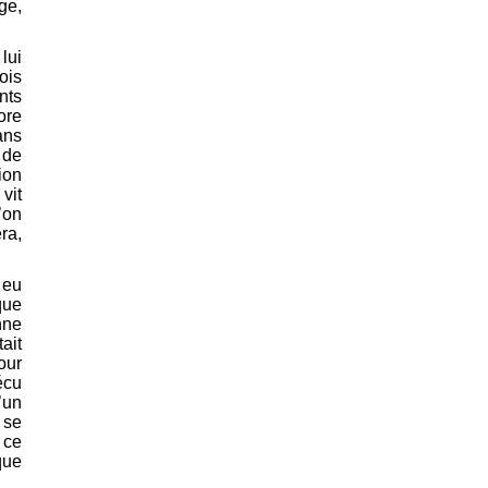
ge,
lui
ois
nts
ore
ans
 de
ion
vit
’on
ra,
 eu
que
nne
ait
our
écu
’un
 se
 ce
que