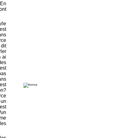
 En
ont
rle
est
ans
rce
dit
ler
 ai
des
est
pas
ans
est
on?
rce
 un
est
/un
ême
les
les