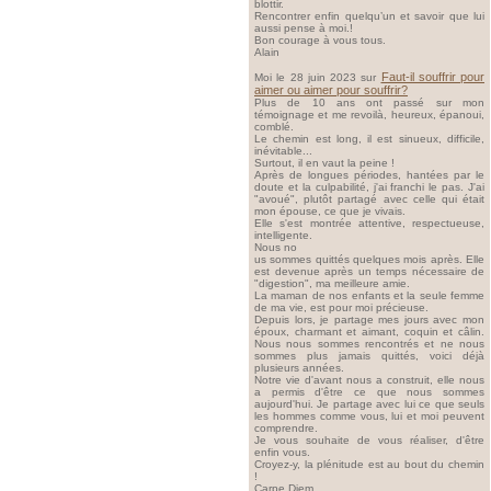
blottir.
Rencontrer enfin quelqu’un et savoir que lui
aussi pense à moi.!
Bon courage à vous tous.
Alain
Faut-il souffrir pour
Moi le 28 juin 2023 sur
aimer ou aimer pour souffrir?
Plus de 10 ans ont passé sur mon
témoignage et me revoilà, heureux, épanoui,
comblé.
Le chemin est long, il est sinueux, difficile,
inévitable...
Surtout, il en vaut la peine !
Après de longues périodes, hantées par le
doute et la culpabilité, j'ai franchi le pas. J'ai
"avoué", plutôt partagé avec celle qui était
mon épouse, ce que je vivais.
Elle s'est montrée attentive, respectueuse,
intelligente.
Nous no
us sommes quittés quelques mois après. Elle
est devenue après un temps nécessaire de
"digestion", ma meilleure amie.
La maman de nos enfants et la seule femme
de ma vie, est pour moi précieuse.
Depuis lors, je partage mes jours avec mon
époux, charmant et aimant, coquin et câlin.
Nous nous sommes rencontrés et ne nous
sommes plus jamais quittés, voici déjà
plusieurs années.
Notre vie d'avant nous a construit, elle nous
a permis d'être ce que nous sommes
aujourd'hui. Je partage avec lui ce que seuls
les hommes comme vous, lui et moi peuvent
comprendre.
Je vous souhaite de vous réaliser, d'être
enfin vous.
Croyez-y, la plénitude est au bout du chemin
!
Carpe Diem...