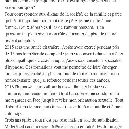
moi inocemment je réponds "PD" c'est la rigolade générale sans
savoir pourquoi?
Pour correspondre aux diktats de la société, de la famille et parce
qu'il était important pour moi d'être père, je me marie à une
femme. Deux adorables filles de l'amour naissent. Bien
qu'assumant pleinement mon rôle de mari et de père, le naturel
revient au galop.
2015 sera une année charnière. Après avoir exercé pendant près
de 15 ans le métier de comptable je me reconvertis dans un métier
plus empathique de coach auquel j'associerai ensuite la spécialité
d'hypnose. Ces formations vont me permettre de faire émerger
tout ce qui est caché au plus profond de moi et notamment mon
homosexualité, que j'ai refoulée pendant toutes ces années.
2018 l'hypnose, le travail sur la masculinité et la place de
l'homme, une rencontre, feront tout basculer et me conduiront à
me regarder en face jusqu'à révéler mon orientation sexuelle. Tout
d'abord à ma femme, puis à mes filles enfin à ma famille et à mon
entourage.
Trois ans après , tout n'est pas rose mais en voie de stabilisation.
Malgré cela aucun regret. Même si ceci a entraîné des dommages