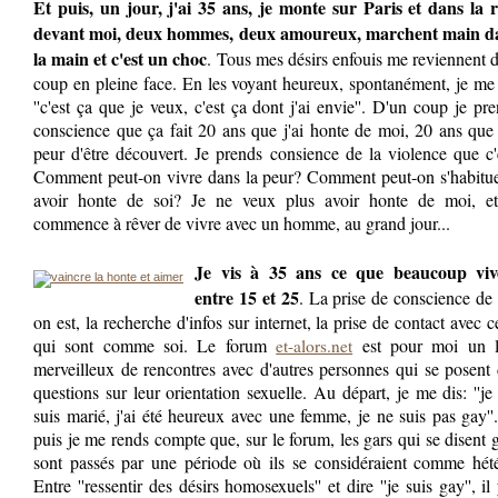
Et puis, un jour, j'ai 35 ans, je monte sur Paris et dans la r
devant moi, deux hommes, deux amoureux, marchent main d
la main et c'est un choc
. Tous mes désirs enfouis me reviennent 
coup en pleine face. En les voyant heureux, spontanément, je me
''c'est ça que je veux, c'est ça dont j'ai envie''. D'un coup je pr
conscience que ça fait 20 ans que j'ai honte de moi, 20 ans que 
peur d'être découvert. Je prends consience de la violence que c'
Comment peut-on vivre dans la peur? Comment peut-on s'habitue
avoir honte de soi? Je ne veux plus avoir honte de moi, et
commence à rêver de vivre avec un homme, au grand jour...
Je vis à 35 ans ce que beaucoup viv
entre 15 et 25
. La prise de conscience de
on est, la recherche d'infos sur internet, la prise de contact avec 
qui sont comme soi. Le forum
est pour moi un l
et-alors.net
merveilleux de rencontres avec d'autres personnes qui se posent
questions sur leur orientation sexuelle. Au départ, je me dis: ''j
suis marié, j'ai été heureux avec une femme, je ne suis pas gay''
puis je me rends compte que, sur le forum, les gars qui se disent 
sont passés par une période où ils se considéraient comme hété
Entre ''ressentir des désirs homosexuels'' et dire ''je suis gay'', il