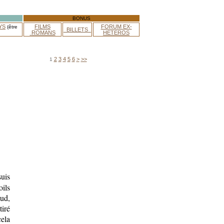
BONUS
YS
FILMS
FORUM EX-
(être
_BILLETS_
ROMANS
HETEROS
2
3
4
5
6
>
>>
1
suis
oils
aud,
tiré
cela