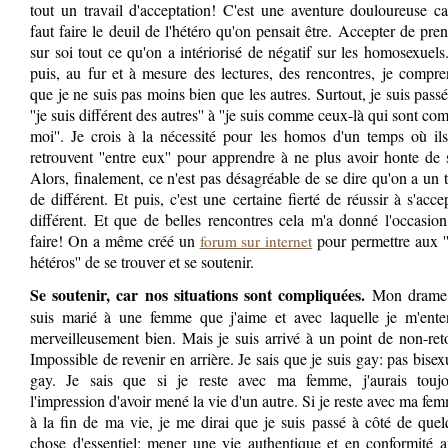
tout un travail d'acceptation! C'est une aventure douloureuse ca
faut faire le deuil de l'hétéro qu'on pensait être. Accepter de pre
sur soi tout ce qu'on a intériorisé de négatif sur les homosexuels
puis, au fur et à mesure des lectures, des rencontres, je compr
que je ne suis pas moins bien que les autres. Surtout, je suis pass
''je suis différent des autres'' à ''je suis comme ceux-là qui sont c
moi''. Je crois à la nécessité pour les homos d'un temps où il
retrouvent ''entre eux'' pour apprendre à ne plus avoir honte de 
Alors, finalement, ce n'est pas désagréable de se dire qu'on a un 
de différent. Et puis, c'est une certaine fierté de réussir à s'acce
différent. Et que de belles rencontres cela m'a donné l'occasio
faire! On a même créé un
pour permettre aux '
forum sur internet
hétéros'' de se trouver et se soutenir.
Se soutenir, car nos situations sont compliquées.
Mon drame:
suis marié à une femme que j'aime et avec laquelle je m'ente
merveilleusement bien. Mais je suis arrivé à un point de non-ret
Impossible de revenir en arrière. Je sais que je suis gay: pas bisex
gay. Je sais que si je reste avec ma femme, j'aurais toujo
l'impression d'avoir mené la vie d'un autre. Si je reste avec ma fe
à la fin de ma vie, je me dirai que je suis passé à côté de que
chose d'essentiel: mener une vie authentique et en conformité 