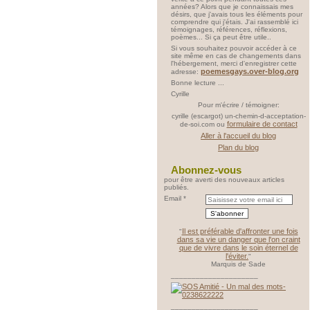
années? Alors que je connaissais mes
désirs, que j'avais tous les éléments pour
comprendre qui j'étais. J'ai rassemblé ici
témoignages, références, réflexions,
poèmes... Si ça peut être utile..
Si vous souhaitez pouvoir accéder à ce
site même en cas de changements dans
l'hébergement, merci d'enregistrer cette
poemesgays.over-blog.org
adresse:
Bonne lecture ...
Cyrille
Pour m'écrire / témoigner:
cyrille (escargot) un-chemin-d-acceptation-
formulaire de contact
de-soi.com ou
Aller à l'accueil du blog
Plan du blog
Abonnez-vous
pour être averti des nouveaux articles
publiés.
Email
Il est préférable d'affronter une fois
"
dans sa vie un danger que l'on craint
que de vivre dans le soin éternel de
l'éviter.
"
Marquis de Sade
_____________________
_____________________