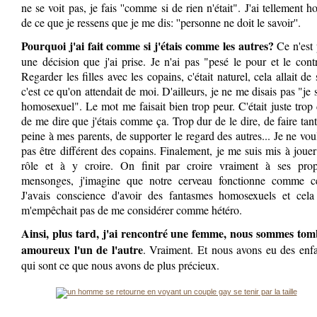
ne se voit pas, je fais ''comme si de rien n'était". J'ai tellement h
de ce que je ressens que je me dis: ''personne ne doit le savoir''.
Pourquoi j'ai fait comme si j'étais comme les autres?
Ce n'est 
une décision que j'ai prise. Je n'ai pas "pesé le pour et le cont
Regarder les filles avec les copains, c'était naturel, cela allait de 
c'est ce qu'on attendait de moi. D'ailleurs, je ne me disais pas "je 
homosexuel". Le mot me faisait bien trop peur. C'était juste trop
de me dire que j'étais comme ça. Trop dur de le dire, de faire tan
peine à mes parents, de supporter le regard des autres... Je ne vou
pas être différent des copains. Finalement, je me suis mis à joue
rôle et à y croire. On finit par croire vraiment à ses prop
mensonges, j'imagine que notre cerveau fonctionne comme ce
J'avais conscience d'avoir des fantasmes homosexuels et cela
m'empêchait pas de me considérer comme hétéro.
Ainsi, plus tard, j'ai rencontré une femme, nous sommes tom
amoureux l'un de l'autre
. Vraiment. Et nous avons eu des enf
qui sont ce que nous avons de plus précieux.