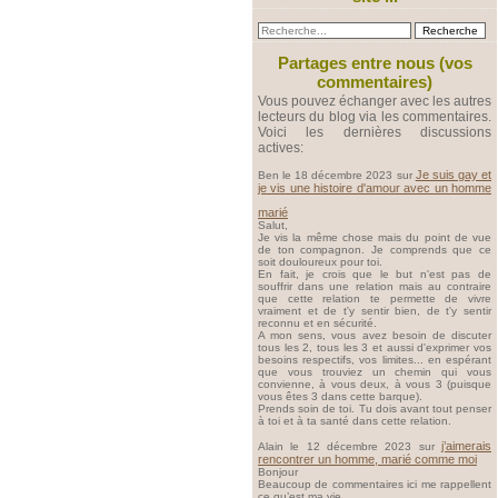
Partages entre nous (vos
commentaires)
Vous pouvez échanger avec les autres
lecteurs du blog via les commentaires.
Voici les dernières discussions
actives:
Je suis gay et
Ben le 18 décembre 2023 sur
je vis une histoire d'amour avec un homme
marié
Salut,
Je vis la même chose mais du point de vue
de ton compagnon. Je comprends que ce
soit douloureux pour toi.
En fait, je crois que le but n'est pas de
souffrir dans une relation mais au contraire
que cette relation te permette de vivre
vraiment et de t'y sentir bien, de t'y sentir
reconnu et en sécurité.
A mon sens, vous avez besoin de discuter
tous les 2, tous les 3 et aussi d'exprimer vos
besoins respectifs, vos limites... en espérant
que vous trouviez un chemin qui vous
convienne, à vous deux, à vous 3 (puisque
vous êtes 3 dans cette barque).
Prends soin de toi. Tu dois avant tout penser
à toi et à ta santé dans cette relation.
j’aimerais
Alain le 12 décembre 2023 sur
rencontrer un homme, marié comme moi
Bonjour
Beaucoup de commentaires ici me rappellent
ce qu’est ma vie.