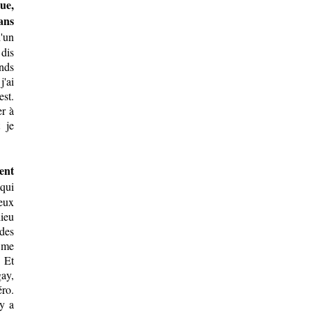
ue,
ans
d'un
 dis
ends
j'ai
est.
r à
 je
ent
 qui
ceux
ieu
 des
e me
. Et
gay,
ro.
 y a