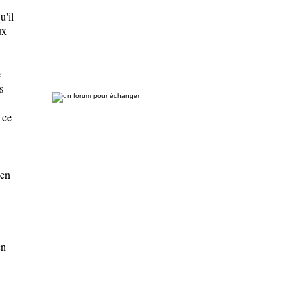
u'il
ux
e
s
 ce
,
 en
en