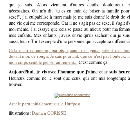
qui je suis. Alors viennent d'autres deuils, douloureux m
nécessaires. On m'a dit ''tu es en train de briser ta famille pou
sexe!'', j'ai culpabilisé à mort mais je me suis donné le droit de v
une vie qui me corresponde. Car il ne s'agit pas de sexe, il s'agit d'
moi-même. J'ai essayé que cela se passe au mieux pour ma femme
mes enfants. Mes enfants, j'avais envie qu'ils sachent qui je suis
aussi, leur offrir l'exemple d'une personne qui accepte sa différence
Cela m'arrive encore, parfois, quand des gens parlent des ho
devant moi, de rougir. Je sais pourtant, que ce n'est pas honteux, 
C'est comme ça.
mon corps semble penser autrement...
Aujourd'hui, je vis avec l'homme que j'aime et je suis heur
Heureux comme ne le sont que ceux qui ont mis longtemps à
trouver...
Article paru initialement sur le Huffpost
illustrations:
Damien GORISSE