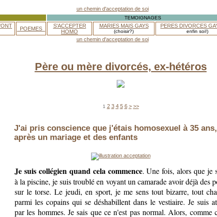
TEMOIGNAGES
'ONT
S'ACCEPTER
MARIES MAIS GAYS
PERES DIVORCES GA
_POEMES_
HOMO
(choisir?)
enfin soi!)
Père ou mère divorcés, ex-hétéros
2
3
4
5
6
>
>>
1
J'ai pris conscience que j'étais homosexuel à 35 ans,
après un mariage et des enfants
Je suis collégien quand cela commence
. Une fois, alors que je 
à la piscine, je suis troublé en voyant un camarade avoir déjà des p
sur le torse. Le jeudi, en sport, je me sens tout bizarre, tout ch
parmi les copains qui se déshabillent dans le vestiaire. Je suis at
par les hommes. Je sais que ce n'est pas normal. Alors, comme 