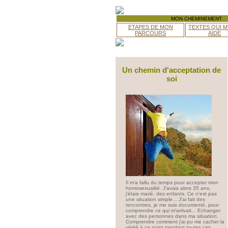
MON CHEMINEMENT
ETAPES DE MON
TEXTES QUI M
PARCOURS
AIDE
Un chemin d'acceptation de
soi
Il m'a fallu du temps pour accepter mon
homosexualité. J'avais alors 35 ans,
j'étais marié, des enfants. Ce n'est pas
une situation simple... J'ai fait des
rencontres, je me suis documenté, pour
comprendre ce qui m'arrivait... Echanger
avec des personnes dans ma situation.
Comprendre comment j'ai pu me cacher la
vérité à ce point pendant toutes ces