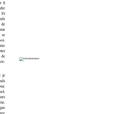
r il
ndre
. Et
ends
é de
omme
s se
soi.
truc
pter
n de
'ex-
 je
nds
our.
uel,
urs
mme,
lque
avec