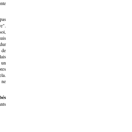
onte
pas
re".
soi,
suis
 dur
t de
lais
r un
res
la.
 ne
bés
ants