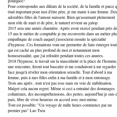
pourquoi?
Pour correspondre aux diktats de la société, de la famille et parce q
était important pour moi d'être père, je me marie à une femme. De
adorables filles de l'amour naissent. Bien qu'assumant pleinement
mon rôle de mari et de père, le naturel revient au galop.
2015 sera une année charnière. Après avoir exercé pendant près d
15 ans le métier de comptable je me reconvertis dans un métier plu
empathique de coach auquel j'associerai ensuite la spécialité
d'hypnose. Ces formations vont me permettre de faire émerger tout
qui est caché au plus profond de moi et notamment mon
homosexualité, que j'ai refoulée pendant toutes ces années.
2018 l'hypnose, le travail sur la masculinité et la place de l'homme
une rencontre, feront tout basculer et me conduiront à me regarder
face jusqu'à révéler mon orientation sexuelle. Tout d'abord à ma
femme, puis à mes filles enfin à ma famille et à mon entourage.
Trois ans après , tout n'est pas rose mais en voie de stabilisation.
Malgré cela aucun regret. Même si ceci a entraîné des dommages
collatéraux, des incompréhensions, des pertes, aujourd'hui je suis 
paix, libre de vivre heureux en accord avec moi-même.
Tout est possible: "Un voyage de mille lieues commence par un
premier pas" Lao Tseu