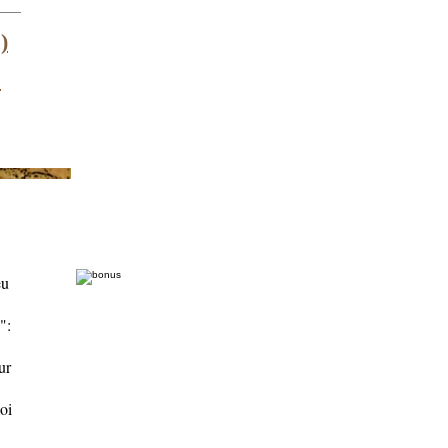
)
s
eu
":
ur
oi