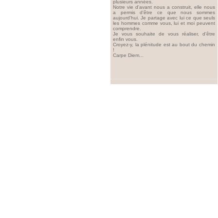
plusieurs années.
Notre vie d'avant nous a construit, elle nous
a permis d'être ce que nous sommes
aujourd'hui. Je partage avec lui ce que seuls
les hommes comme vous, lui et moi peuvent
comprendre.
Je vous souhaite de vous réaliser, d'être
enfin vous.
Croyez-y, la plénitude est au bout du chemin
!
Carpe Diem...