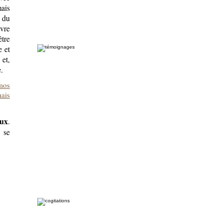
ais
r du
ivre
être
 et
 et,
.
mos
mais
eux
.
 se