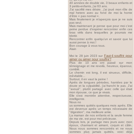
40 années de double vie, 3 beaux enfants et
3 petits-enfants, j’ai 63 ans.
J’ai sacrifié mes désirs , j’ai joué mon rôle de
mal hetero avec au fond de moi la honte
d’être « pas normal «.
Mais finalement je m’aperçois que je ne suis
pas seul.
Mais maintenant je pense que pour moi c’est
peine perdue d’espérer rencontrer enfin ces
bras virils dans lesquelles je pourrais me
blottir.
Rencontrer enfin quelqu’un et savoir que lui
aussi pense à moi.!
Bon courage à vous tous.
Alain
Faut-il souffrir pour
Moi le 28 juin 2023 sur
aimer ou aimer pour souffrir?
Plus de 10 ans ont passé sur mon
témoignage et me revoilà, heureux, épanoui,
comblé.
Le chemin est long, il est sinueux, difficile,
inévitable...
Surtout, il en vaut la peine !
Après de longues périodes, hantées par le
doute et la culpabilité, j'ai franchi le pas. J'ai
"avoué", plutôt partagé avec celle qui était
mon épouse, ce que je vivais.
Elle s'est montrée attentive, respectueuse,
intelligente.
Nous no
us sommes quittés quelques mois après. Elle
est devenue après un temps nécessaire de
"digestion", ma meilleure amie.
La maman de nos enfants et la seule femme
de ma vie, est pour moi précieuse.
Depuis lors, je partage mes jours avec mon
époux, charmant et aimant, coquin et câlin.
Nous nous sommes rencontrés et ne nous
sommes plus jamais quittés, voici déjà