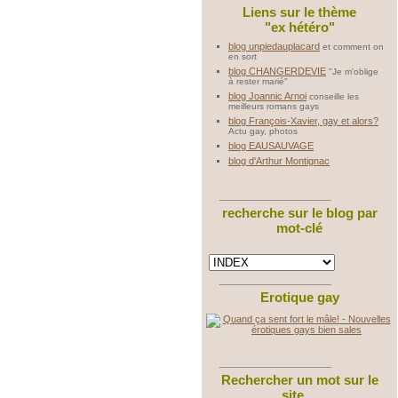
Liens sur le thème
"ex hétéro"
blog unpiedauplacard
et comment on
en sort
blog CHANGERDEVIE
"Je m'oblige
à rester marié"
blog Joannic Arnoi
conseille les
meilleurs romans gays
blog François-Xavier, gay et alors?
Actu gay, photos
blog EAUSAUVAGE
blog d'Arthur Montignac
_____________________
recherche sur le blog par
mot-clé
_____________________
Erotique gay
_____________________
Rechercher un mot sur le
site ...