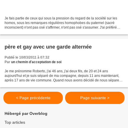
Je fais partie de ceux qui sous la pression du regard de la société sur les
homos, sous les remarques régulières homophobes du paternel (sacré
inconscient) n'ont pas osé s'affirmer, n'ont pas osé s'assumer. J'ai préféré
tenté de me construire un "personnage...
père et gay avec une garde alternée
Publié le 10/03/2011 à 07:32
Par
un chemin d'acceptation de soi
Je me prénomme Roberto, j'ai 46 ans, j'ai deux fils, de 20 et 24 ans
aujourd'hui et je suis séparé de ma compagne, depuis 11 ans maintenant,
après 17 ans de vie commune. Quand nous avons décidé de nous séparer
avec ma compagne, j'étais très mal dans ma...
< Page précédente
Page suivante >
Hébergé par Overblog
Top articles