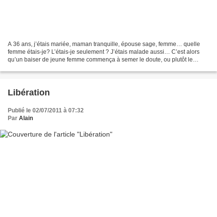
A 36 ans, j’étais mariée, maman tranquille, épouse sage, femme… quelle
femme étais-je? L’étais-je seulement ? J’étais malade aussi… C’est alors
qu’un baiser de jeune femme commença à semer le doute, ou plutôt le
confirmer... C’est Elle qui bouleversa...
Libération
Publié le 02/07/2011 à 07:32
Par
Alain