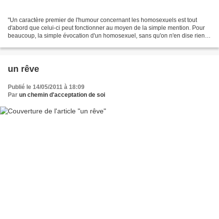
"Un caractère premier de l'humour concernant les homosexuels est tout
d'abord que celui-ci peut fonctionner au moyen de la simple mention. Pour
beaucoup, la simple évocation d'un homosexuel, sans qu'on n'en dise rien,
est déjà censée être hilarante. (...)...
un rêve
Publié le 14/05/2011 à 18:09
Par
un chemin d'acceptation de soi