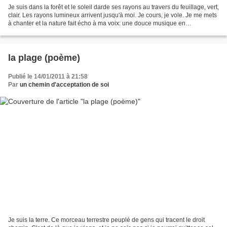
Je suis dans la forêt et le soleil darde ses rayons au travers du feuillage, vert,
clair. Les rayons lumineux arrivent jusqu'à moi. Je cours, je vole. Je me mets
à chanter et la nature fait écho à ma voix: une douce musique en
résonnance se mêle à la...
la plage (poème)
Publié le 14/01/2011 à 21:58
Par
un chemin d'acceptation de soi
Je suis la terre. Ce morceau terrestre peuplé de gens qui tracent le droit