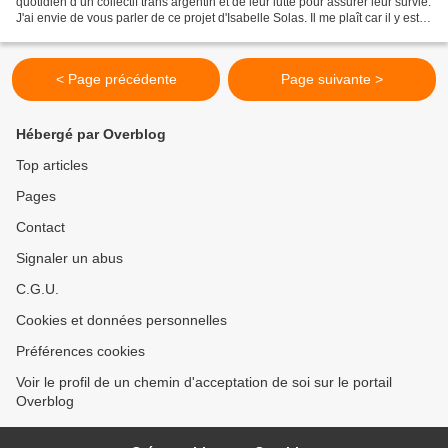
quotidien d’un collectif trans argentin et de leur lutte pour assurer leur survie.
J'ai envie de vous parler de ce projet d'Isabelle Solas. Il me plaît car il y est
question de personnes...
< Page précédente
Page suivante >
Hébergé par Overblog
Top articles
Pages
Contact
Signaler un abus
C.G.U.
Cookies et données personnelles
Préférences cookies
Voir le profil de un chemin d'acceptation de soi sur le portail
Overblog