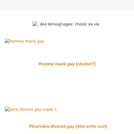
Homme marié gay (choisir?)
Père/mère divorcé gay (être enfin soi!)