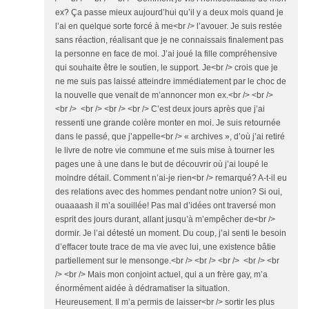
ex? Ça passe mieux aujourd’hui qu’il y a deux mois quand je
l’ai en quelque sorte forcé à me<br /> l’avouer. Je suis restée
sans réaction, réalisant que je ne connaissais finalement pas
la personne en face de moi. J’ai joué la fille compréhensive
qui souhaite être le soutien, le support. Je<br /> crois que je
ne me suis pas laissé atteindre immédiatement par le choc de
la nouvelle que venait de m’annoncer mon ex.<br /> <br />
<br /> <br /> <br /> <br /> C’est deux jours après que j’ai
ressenti une grande colère monter en moi. Je suis retournée
dans le passé, que j’appelle<br /> « archives », d’où j’ai retiré
le livre de notre vie commune et me suis mise à tourner les
pages une à une dans le but de découvrir où j’ai loupé le
moindre détail. Comment n’ai-je rien<br /> remarqué? A-t-il eu
des relations avec des hommes pendant notre union? Si oui,
ouaaaash il m’a souillée! Pas mal d’idées ont traversé mon
esprit des jours durant, allant jusqu’à m’empêcher de<br />
dormir. Je l’ai détesté un moment. Du coup, j’ai senti le besoin
d’effacer toute trace de ma vie avec lui, une existence bâtie
partiellement sur le mensonge.<br /> <br /> <br /> <br /> <br
/> <br /> Mais mon conjoint actuel, qui a un frère gay, m’a
énormément aidée à dédramatiser la situation.
Heureusement. Il m’a permis de laisser<br /> sortir les plus