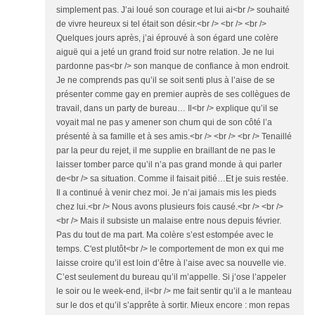
simplement pas. J’ai loué son courage et lui ai<br /> souhaité
de vivre heureux si tel était son désir.<br /> <br /> <br />
Quelques jours après, j’ai éprouvé à son égard une colère
aiguë qui a jeté un grand froid sur notre relation. Je ne lui
pardonne pas<br /> son manque de confiance à mon endroit.
Je ne comprends pas qu’il se soit senti plus à l’aise de se
présenter comme gay en premier auprès de ses collègues de
travail, dans un party de bureau… Il<br /> explique qu’il se
voyait mal ne pas y amener son chum qui de son côté l’a
présenté à sa famille et à ses amis.<br /> <br /> <br /> Tenaillé
par la peur du rejet, il me supplie en braillant de ne pas le
laisser tomber parce qu’il n’a pas grand monde à qui parler
de<br /> sa situation. Comme il faisait pitié…Et je suis restée.
Il a continué à venir chez moi. Je n’ai jamais mis les pieds
chez lui.<br /> Nous avons plusieurs fois causé.<br /> <br />
<br /> Mais il subsiste un malaise entre nous depuis février.
Pas du tout de ma part. Ma colère s’est estompée avec le
temps. C'est plutôt<br /> le comportement de mon ex qui me
laisse croire qu’il est loin d’être à l’aise avec sa nouvelle vie.
C’est seulement du bureau qu’il m’appelle. Si j’ose l’appeler
le soir ou le week-end, il<br /> me fait sentir qu’il a le manteau
sur le dos et qu’il s’apprête à sortir. Mieux encore : mon repas