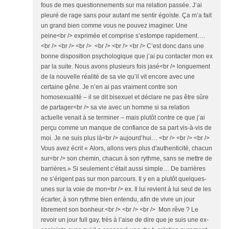
fous de mes questionnements sur ma relation passée. J’ai
pleuré de rage sans pour autant me sentir égoïste. Ça m’a fait
un grand bien comme vous ne pouvez imaginer. Une
peine<br /> exprimée et comprise s’estompe rapidement….
<br /> <br /> <br /> <br /> <br /> <br /> C’est donc dans une
bonne disposition psychologique que j’ai pu contacter mon ex
par la suite. Nous avons plusieurs fois jasé<br /> longuement
de la nouvelle réalité de sa vie qu’il vit encore avec une
certaine gêne. Je n’en ai pas vraiment contre son
homosexualité – il se dit bisexuel et déclare ne pas être sûre
de partager<br /> sa vie avec un homme si sa relation
actuelle venait à se terminer – mais plutôt contre ce que j’ai
perçu comme un manque de confiance de sa part vis-à-vis de
moi. Je ne suis plus là<br /> aujourd’hui… <br /> <br /> <br />
Vous avez écrit « Alors, allons vers plus d'authenticité, chacun
sur<br /> son chemin, chacun à son rythme, sans se mettre de
barrières.» Si seulement c’était aussi simple… De barrières
ne s’érigent pas sur mon parcours. Il y en a plutôt quelques-
unes sur la voie de mon<br /> ex. Il lui revient à lui seul de les
écarter, à son rythme bien entendu, afin de vivre un jour
librement son bonheur.<br /> <br /> <br /> Mon rêve ? Le
revoir un jour full gay, très à l’aise de dire que je suis une ex-