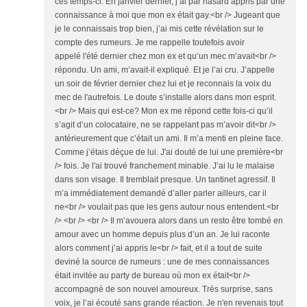
ces temps-ci. En janvier dernier, j’ai par hasard appris par une
connaissance à moi que mon ex était gay.<br /> Jugeant que
je le connaissais trop bien, j’ai mis cette révélation sur le
compte des rumeurs. Je me rappelle toutefois avoir
appelé l'été dernier chez mon ex et qu’un mec m’avait<br />
répondu. Un ami, m’avait-il expliqué. Et je l’ai cru. J’appelle
un soir de février dernier chez lui et je reconnais la voix du
mec de l'autrefois. Le doute s’installe alors dans mon esprit.
<br /> Mais qui est-ce? Mon ex me répond cette fois-ci qu’il
s’agit d’un colocataire, ne se rappelant pas m’avoir dit<br />
antérieurement que c’était un ami. Il m’a menti en pleine face.
Comme j’étais déçue de lui. J'ai douté de lui une première<br
/> fois. Je l'ai trouvé franchement minable. J’ai lu le malaise
dans son visage. Il tremblait presque. Un tantinet agressif. Il
m’a immédiatement demandé d’aller parler ailleurs, car il
ne<br /> voulait pas que les gens autour nous entendent.<br
/> <br /> <br /> Il m’avouera alors dans un resto être tombé en
amour avec un homme depuis plus d’un an. Je lui raconte
alors comment j’ai appris le<br /> fait, et il a tout de suite
deviné la source de rumeurs : une de mes connaissances
était invitée au party de bureau où mon ex était<br />
accompagné de son nouvel amoureux. Très surprise, sans
voix, je l’ai écouté sans grande réaction. Je n'en revenais tout