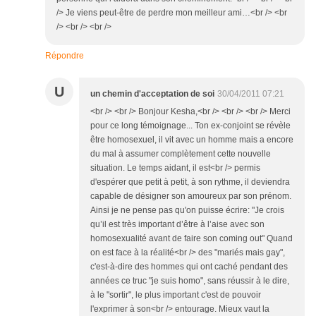
/> Je viens peut-être de perdre mon meilleur ami…<br /> <br
/> <br /> <br />
Répondre
U
un chemin d'acceptation de soi
30/04/2011 07:21
<br /> <br /> Bonjour Kesha,<br /> <br /> <br /> Merci
pour ce long témoignage... Ton ex-conjoint se révèle
être homosexuel, il vit avec un homme mais a encore
du mal à assumer complètement cette nouvelle
situation. Le temps aidant, il est<br /> permis
d'espérer que petit à petit, à son rythme, il deviendra
capable de désigner son amoureux par son prénom.
Ainsi je ne pense pas qu'on puisse écrire: "Je crois
qu’il est très important d’être à l’aise avec son
homosexualité avant de faire son coming out" Quand
on est face à la réalité<br /> des "mariés mais gay",
c'est-à-dire des hommes qui ont caché pendant des
années ce truc "je suis homo", sans réussir à le dire,
à le "sortir", le plus important c'est de pouvoir
l'exprimer à son<br /> entourage. Mieux vaut la