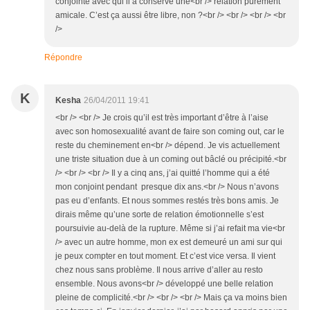
conjointe avec qui il a conservé une<br /> relation purement
amicale. C’est ça aussi être libre, non ?<br /> <br /> <br /> <br
/>
Répondre
K
Kesha
26/04/2011 19:41
<br /> <br /> Je crois qu’il est très important d’être à l’aise
avec son homosexualité avant de faire son coming out, car le
reste du cheminement en<br /> dépend. Je vis actuellement
une triste situation due à un coming out bâclé ou précipité.<br
/> <br /> <br /> Il y a cinq ans, j’ai quitté l’homme qui a été
mon conjoint pendant presque dix ans.<br /> Nous n’avons
pas eu d’enfants. Et nous sommes restés très bons amis. Je
dirais même qu’une sorte de relation émotionnelle s’est
poursuivie au-delà de la rupture. Même si j’ai refait ma vie<br
/> avec un autre homme, mon ex est demeuré un ami sur qui
je peux compter en tout moment. Et c’est vice versa. Il vient
chez nous sans problème. Il nous arrive d’aller au resto
ensemble. Nous avons<br /> développé une belle relation
pleine de complicité.<br /> <br /> <br /> Mais ça va moins bien