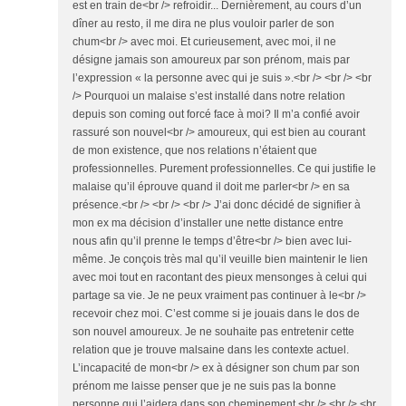
est en train de<br /> refroidir... Dernièrement, au cours d’un
dîner au resto, il me dira ne plus vouloir parler de son
chum<br /> avec moi. Et curieusement, avec moi, il ne
désigne jamais son amoureux par son prénom, mais par
l’expression « la personne avec qui je suis ».<br /> <br /> <br
/> Pourquoi un malaise s’est installé dans notre relation
depuis son coming out forcé face à moi? Il m’a confié avoir
rassuré son nouvel<br /> amoureux, qui est bien au courant
de mon existence, que nos relations n’étaient que
professionnelles. Purement professionnelles. Ce qui justifie le
malaise qu’il éprouve quand il doit me parler<br /> en sa
présence.<br /> <br /> <br /> J’ai donc décidé de signifier à
mon ex ma décision d’installer une nette distance entre
nous afin qu’il prenne le temps d’être<br /> bien avec lui-
même. Je conçois très mal qu’il veuille bien maintenir le lien
avec moi tout en racontant des pieux mensonges à celui qui
partage sa vie. Je ne peux vraiment pas continuer à le<br />
recevoir chez moi. C’est comme si je jouais dans le dos de
son nouvel amoureux. Je ne souhaite pas entretenir cette
relation que je trouve malsaine dans les contexte actuel.
L’incapacité de mon<br /> ex à désigner son chum par son
prénom me laisse penser que je ne suis pas la bonne
personne qui l’aidera dans son cheminement.<br /> <br /> <br