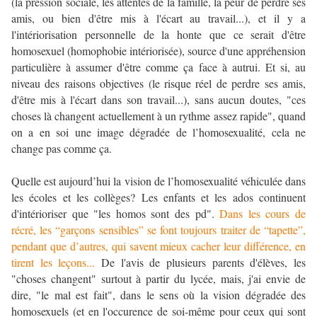
(la pression sociale, les attentes de la famille, la peur de perdre ses
amis, ou bien d'être mis à l'écart au travail...), et il y a
l'intériorisation personnelle de la honte que ce serait d'être
homosexuel (homophobie intériorisée), source d'une appréhension
particulière à assumer d'être comme ça face à autrui. Et si, au
niveau des raisons objectives (le risque réel de perdre ses amis,
d'être mis à l'écart dans son travail...), sans aucun doutes, "ces
choses là changent actuellement à un rythme assez rapide", quand
on a en soi une image dégradée de l’homosexualité, cela ne
change pas comme ça.
Quelle est aujourd’hui la vision de l’homosexualité véhiculée dans
les écoles et les collèges? Les enfants et les ados continuent
d'intérioriser que "les homos sont des pd".
Dans les cours de
récré, les “garçons sensibles” se font toujours traiter de “tapette”,
pendant que d’autres, qui savent mieux cacher leur différence, en
tirent les leçons...
De l'avis de plusieurs parents d'élèves, les
"choses changent" surtout à partir du lycée, mais, j'ai envie de
dire, "le mal est fait", dans le sens où la vision dégradée des
homosexuels (et en l'occurence de soi-même pour ceux qui sont