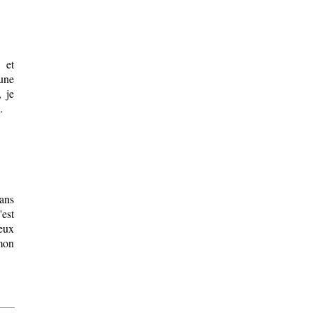
 et
 une
, je
.
dans
est
peux
mon