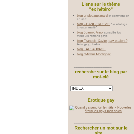
Liens sur le thème
"ex hétéro"
blog unpiedauplacard
et comment on
en sort
blog CHANGERDEVIE
"Je m'oblige
à rester marié"
blog Joannic Arnoi
conseille les
meilleurs romans gays
blog François-Xavier, gay et alors?
Actu gay, photos
blog EAUSAUVAGE
blog d'Arthur Montignac
_____________________
recherche sur le blog par
mot-clé
_____________________
Erotique gay
_____________________
Rechercher un mot sur le
site ...