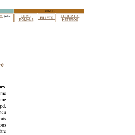
BONUS
YS
FILMS
FORUM EX-
(être
_BILLETS_
ROMANS
HETEROS
ré
mes
.
mme
sme
(pd,
incu
ais
ons
tre