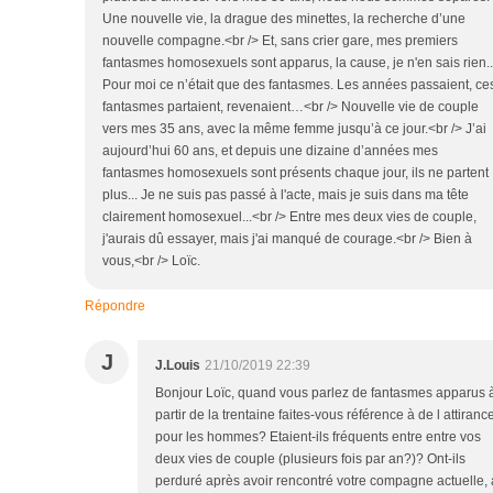
Une nouvelle vie, la drague des minettes, la recherche d’une
nouvelle compagne.<br /> Et, sans crier gare, mes premiers
fantasmes homosexuels sont apparus, la cause, je n'en sais rien..
Pour moi ce n’était que des fantasmes. Les années passaient, ce
fantasmes partaient, revenaient…<br /> Nouvelle vie de couple
vers mes 35 ans, avec la même femme jusqu’à ce jour.<br /> J’ai
aujourd’hui 60 ans, et depuis une dizaine d’années mes
fantasmes homosexuels sont présents chaque jour, ils ne partent
plus... Je ne suis pas passé à l'acte, mais je suis dans ma tête
clairement homosexuel...<br /> Entre mes deux vies de couple,
j'aurais dû essayer, mais j'ai manqué de courage.<br /> Bien à
vous,<br /> Loïc.
Répondre
J
J.Louis
21/10/2019 22:39
Bonjour Loïc, quand vous parlez de fantasmes apparus 
partir de la trentaine faites-vous référence à de l attiranc
pour les hommes? Etaient-ils fréquents entre entre vos
deux vies de couple (plusieurs fois par an?)? Ont-ils
perduré après avoir rencontré votre compagne actuelle, 