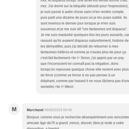
moi, et disparus lorsqu' une amie est venue dormir chez
moi. J'ai dormi sur la béquille (désolé pour l'expression),
je suis passé à autre chose sans m'en rendre compte,
puis parti une dizaine de jours où je les avais oublié. Ils
sont revenus le dernier jour lorsque je m'en suis
souvenus et je me suis dit "ces fantasmes ont disparus".
Je me suis masturbé quelques fois les jours suivants, ca
rassuré qu'ils avaient disparus naturellement, histoire de
les démystifier, puis j'ai décidé de retourner à mes
fantasmes hétéros et comme je n'avais plus de peur ça
c'est fait facilement.<br /> Sinon, j'ai appris par un psy
que l'inconscient ne connaît pas la négation, donc
lorsqu'on repousse quelque chose elle revient avec plus
de force (comme se forcer à ne pas penser à un
éléphant, comme par hasard il ne vous lâchera pas d'un
semelle).<br /> Merci
M
Marchand
06/06/2019 09:40
Bonjour. comme vous je recherche désespérément une rencontre
amicale âge de70 a grand ,mince, discret, libre je reste a votre
disposition .a bientot