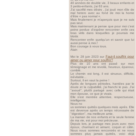
40 années de double vie, 3 beaux enfants et
3 petits-enfants, j’ai 63 ans.
J’ai sacrifié mes désirs , j’ai joué mon rôle de
mal hetero avec au fond de moi la honte
d’être « pas normal «.
Mais finalement je m’aperçois que je ne suis
pas seul.
Mais maintenant je pense que pour moi c’est
peine perdue d’espérer rencontrer enfin ces
bras virils dans lesquelles je pourrais me
blottir.
Rencontrer enfin quelqu’un et savoir que lui
aussi pense à moi.!
Bon courage à vous tous.
Alain
Faut-il souffrir pour
Moi le 28 juin 2023 sur
aimer ou aimer pour souffrir?
Plus de 10 ans ont passé sur mon
témoignage et me revoilà, heureux, épanoui,
comblé.
Le chemin est long, il est sinueux, difficile,
inévitable...
Surtout, il en vaut la peine !
Après de longues périodes, hantées par le
doute et la culpabilité, j'ai franchi le pas. J'ai
"avoué", plutôt partagé avec celle qui était
mon épouse, ce que je vivais.
Elle s'est montrée attentive, respectueuse,
intelligente.
Nous no
us sommes quittés quelques mois après. Elle
est devenue après un temps nécessaire de
"digestion", ma meilleure amie.
La maman de nos enfants et la seule femme
de ma vie, est pour moi précieuse.
Depuis lors, je partage mes jours avec mon
époux, charmant et aimant, coquin et câlin.
Nous nous sommes rencontrés et ne nous
sommes plus jamais quittés, voici déjà