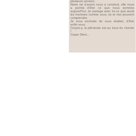
plusieurs années.
Notre vie d'avant nous a construit, elle nous
a permis d'être ce que nous sommes
aujourd'hui. Je partage avec lui ce que seuls
les hommes comme vous, lui et moi peuvent
comprendre.
Je vous souhaite de vous réaliser, d'être
enfin vous.
Croyez-y, la plénitude est au bout du chemin
!
Carpe Diem...