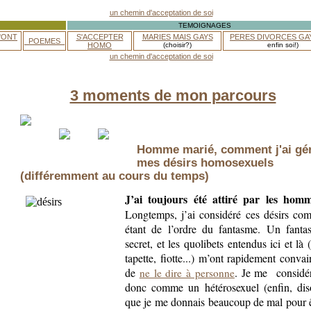
TEMOIGNAGES
'ONT
S'ACCEPTER
MARIES MAIS GAYS
PERES DIVORCES GA
_POEMES_
HOMO
(choisir?)
enfin soi!)
3 moments de mon parcours
.
Homme marié, comment j'ai gé
mes désirs homosexuels
(différemment au cours du temps)
J’ai toujours été attiré par les hom
Longtemps, j’ai considéré ces désirs co
étant de l’ordre du fantasme. Un fanta
secret, et les quolibets entendus ici et là 
tapette, fiotte...) m’ont rapidement conva
de
. Je me
considér
ne le dire à personne
donc comme un hétérosexuel (enfin, dis
que je me donnais beaucoup de mal pour ê