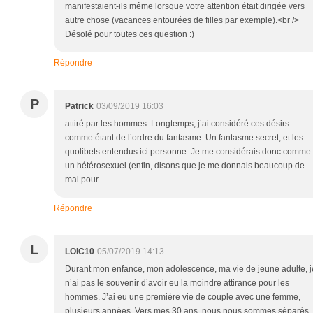
manifestaient-ils même lorsque votre attention était dirigée vers
autre chose (vacances entourées de filles par exemple).<br />
Désolé pour toutes ces question :)
Répondre
P
Patrick
03/09/2019 16:03
attiré par les hommes. Longtemps, j’ai considéré ces désirs
comme étant de l’ordre du fantasme. Un fantasme secret, et les
quolibets entendus ici personne. Je me considérais donc comme
un hétérosexuel (enfin, disons que je me donnais beaucoup de
mal pour
Répondre
L
LOIC10
05/07/2019 14:13
Durant mon enfance, mon adolescence, ma vie de jeune adulte, j
n’ai pas le souvenir d’avoir eu la moindre attirance pour les
hommes. J’ai eu une première vie de couple avec une femme,
plusieurs années. Vers mes 30 ans, nous nous sommes séparés.