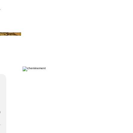
s
n
.