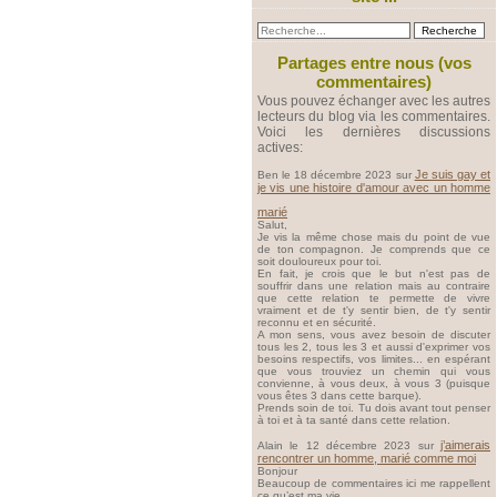
Partages entre nous (vos
commentaires)
Vous pouvez échanger avec les autres
lecteurs du blog via les commentaires.
Voici les dernières discussions
actives:
Je suis gay et
Ben le 18 décembre 2023 sur
je vis une histoire d'amour avec un homme
marié
Salut,
Je vis la même chose mais du point de vue
de ton compagnon. Je comprends que ce
soit douloureux pour toi.
En fait, je crois que le but n'est pas de
souffrir dans une relation mais au contraire
que cette relation te permette de vivre
vraiment et de t'y sentir bien, de t'y sentir
reconnu et en sécurité.
A mon sens, vous avez besoin de discuter
tous les 2, tous les 3 et aussi d'exprimer vos
besoins respectifs, vos limites... en espérant
que vous trouviez un chemin qui vous
convienne, à vous deux, à vous 3 (puisque
vous êtes 3 dans cette barque).
Prends soin de toi. Tu dois avant tout penser
à toi et à ta santé dans cette relation.
j’aimerais
Alain le 12 décembre 2023 sur
rencontrer un homme, marié comme moi
Bonjour
Beaucoup de commentaires ici me rappellent
ce qu’est ma vie.