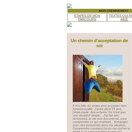
MON CHEMINEMENT
ETAPES DE MON
TEXTES QUI M
PARCOURS
AIDE
Un chemin d'acceptation de
soi
Il m'a fallu du temps pour accepter mon
homosexualité. J'avais alors 35 ans,
j'étais marié, des enfants. Ce n'est pas
une situation simple... J'ai fait des
rencontres, je me suis documenté, pour
comprendre ce qui m'arrivait... Echanger
avec des personnes dans ma situation.
Comprendre comment j'ai pu me cacher la
vérité à ce point pendant toutes ces