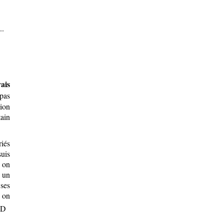
ais
pas
xion
ain
iés
suis
, on
 un
ses
t on