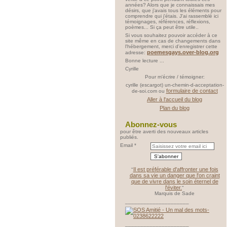
années? Alors que je connaissais mes
désirs, que j'avais tous les éléments pour
comprendre qui j'étais. J'ai rassemblé ici
témoignages, références, réflexions,
poèmes... Si ça peut être utile..
Si vous souhaitez pouvoir accéder à ce
site même en cas de changements dans
l'hébergement, merci d'enregistrer cette
poemesgays.over-blog.org
adresse:
Bonne lecture ...
Cyrille
Pour m'écrire / témoigner:
cyrille (escargot) un-chemin-d-acceptation-
formulaire de contact
de-soi.com ou
Aller à l'accueil du blog
Plan du blog
Abonnez-vous
pour être averti des nouveaux articles
publiés.
Email
Il est préférable d'affronter une fois
"
dans sa vie un danger que l'on craint
que de vivre dans le soin éternel de
l'éviter.
"
Marquis de Sade
_____________________
_____________________