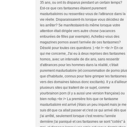
35 ans, ou ont ils disparus pendant un certain temps?
Est-ce que ces fantasmes étaient purement
masturbatoires ou ressentiez-vous de l'attirance dans la
vie réelle. Disparaissaient-ils lorsque vous décidiez de
les arrêter? Se manifestaient-ils même lorsque votre
attention était dirigée vers autre chose (vacances
entourées de filles par exemple). Achetiez-vous des
magazines pornos avant l'arrivée de ces fantasmes?
Désolé pour toutes ces questions :) <br /> <br /> En ce
qui me concerne, J'ai eu à deux reprises des fantasmes
homos, avec un intervalle de dix ans, sans ressentir
d'attirances pour les hommes dans la réalité, c'était
purement masturbatoire (et consommation de porno plu
que d'habitude, connus pour faire grimper les fantasmes
vers des domaines tabous donc excitants). Il y a d'ailleur
plusieurs sites qui traitent de ce sujet, comme
yourbrainon porn (il y a aussi une version française) ou
bien nofap.<br /> La première fois que ce fantasme
masturbatoire est arrivé j'étais un peu inquiet mais je me
suis dit que ca allait passer et c'est ce qui arrivé dès que
j'ai arrêté, seulement lorsque c'est revenu l'année
dernière j'ai paniqué et ces fantasmes se sont "collés" à