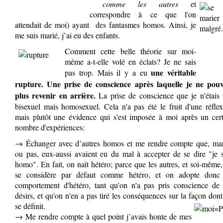
comme les autres
et
correspondre à ce que l'on
attendait de moi) ayant des fantasmes homos. Ainsi, je
me suis marié, j’ai eu des enfants.
Comment cette belle théorie sur moi-
même a-t-elle volé en éclats? Je ne sais
une véritable
pas trop. Mais il y a eu
rupture. Une prise de conscience après laquelle je ne pouv
plus revenir en arrière.
La prise de conscience que je n'étais 
bisexuel mais homosexuel. Cela n'a pas été le fruit d'une réfle
mais plutôt une évidence qui s'est imposée à moi après un cert
nombre d'expériences:
→ Échanger avec d’autres homos et me rendre compte que, mar
ou pas, eux-aussi avaient eu du mal à accepter de se dire "je 
homo". En fait, on naît hétéro; parce que les autres, et soi-même
se considère par défaut comme hétéro, et on adopte donc
comportement d'hétéro, tant qu'on n'a pas pris conscience de 
désirs, et qu'on n'en a pas tiré les conséquences sur la façon don
se définit.
→ Me rendre compte à quel point j’avais honte de mes