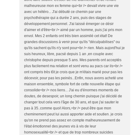
malheureuse mon ex femme qui<br /> devait vivre une vie
avec un hétéro... J'ai débuté ce chemin par une
psychothérapie qui a durée 2 ans, puis des stages de
développement personnel. J'ai laissé émerger ce désir
d'aimer et d'être<br /> aimé par un homme, puis j'ai pris mon
envol. Mes 2 enfants ont très bien assimilé cet état! De
grandes discussions à venir pour qu'ils "déculpabilises" ou
qu'ils sachent qu'ils n'y sont pour<br /> rien. Mais aujord'hui je
suis heureux, libre, pacsé depuis 1 an ,en couple avec
christophe depuis presque 5 ans. Mes parents ont acceptés
plus facilement ma relation et sont venu au pacs car ils<br />
ont compris très tôt je crois que je m'étais marié pour pas les
décevoir, pour pas les peinés...Enfin, nous avons acheté une
maison ensemble, symbole fort de cette nouvelle étape qui
consolide<br /> nos liens... J'ai eu d'énormes moments de
doutes, de desespoir, un long chemin puisque j'ai décidé de
changer tout cela vers l'âge de 30 ans, et que j'ai sauter le
pas à 35..comme quoi! Alors,<br /> peut être que mon
cheminement peut lui aussi apporter aide et soutien. je crois
qu'on ne prend pas assez en compte malheureusement de
l'état émotionnel des jeunes vis à vis de leur
homosexualité<br /> et que de trop nombreux suicides