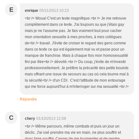
E
enrique
05/11/2013 10:23
<br /> Woua! C'est un texte magnifique.<br /> Je me retrouve
complètement dans ce texte. J'ai toujours su que j'étais gay
mais je ne l'assume pas. Je fais vraiment tout pour cacher
mon orientation sexuelle à mes proches, à mes collègues
de<br /> travail. J'évite de croiser le regard des gens comme
dans ce texte ce qui est également mal vu et passe pour un
manque de franchise. Mais à chaque fois mon homosexualité
fini par être<br /> dévoilé.<br /> Du coup, j'évite de m'investir
professionnellement. Je préfère la précarité des petits boulots
mais offrant une issue de secours au cas où cela tourne mal à
la sécurité<br /> d'un CDI . C'est l'attitude de mon entourage
qui me force aujourd'hui à m'interroger sur ma sexualité.<br />
Répondre
C
chery
01/10/2013 12:08
<br /> Même parcours, même combats et puis un jour un
déclic. J'ai osé prendre ma vie en main, ne plus souffrir et
donc faire souffrir. Cesser de me tourmenter et de rendre