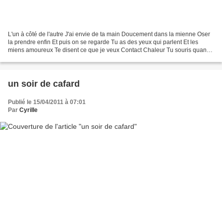
L'un à côté de l'autre J'ai envie de ta main Doucement dans la mienne Oser
la prendre enfin Et puis on se regarde Tu as des yeux qui parlent Et les
miens amoureux Te disent ce que je veux Contact Chaleur Tu souris quand
je T'embrasse et des caresses et...
un soir de cafard
Publié le 15/04/2011 à 07:01
Par
CyriIIe