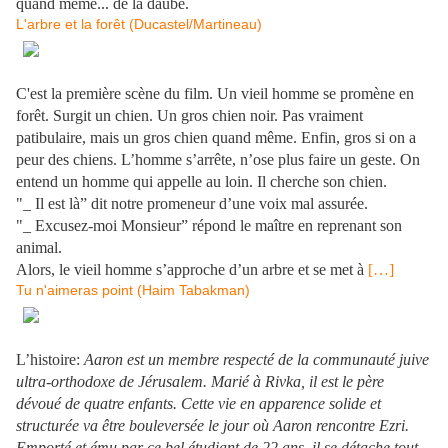
quand même... de la daube.
L'arbre et la forêt (Ducastel/Martineau)
C'est la première scène du film. Un vieil homme se promène en
forêt. Surgit un chien. Un gros chien noir. Pas vraiment
patibulaire, mais un gros chien quand même. Enfin, gros si on a
peur des chiens. L’homme s’arrête, n’ose plus faire un geste. On
entend un homme qui appelle au loin. Il cherche son chien.
"_ Il est là” dit notre promeneur d’une voix mal assurée.
"_ Excusez-moi Monsieur” répond le maître en reprenant son
animal.
Alors, le vieil homme s’approche d’un arbre et se met à
[…]
Tu n'aimeras point (Haim Tabakman)
L’histoire:
Aaron est un membre respecté de la communauté juive
ultra-orthodoxe de Jérusalem. Marié à Rivka, il est le père
dévoué de quatre enfants. Cette vie en apparence solide et
structurée va être bouleversée le jour où Aaron rencontre Ezri.
Emporté et ému par ce bel étudiant de 22 ans, il se détache tout