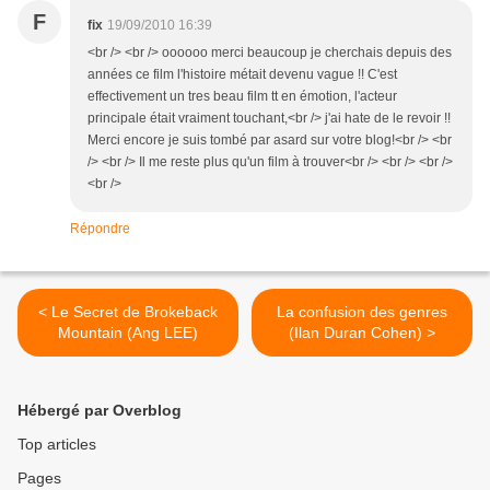
F
fix
19/09/2010 16:39
<br /> <br /> oooooo merci beaucoup je cherchais depuis des
années ce film l'histoire métait devenu vague !! C'est
effectivement un tres beau film tt en émotion, l'acteur
principale était vraiment touchant,<br /> j'ai hate de le revoir !!
Merci encore je suis tombé par asard sur votre blog!<br /> <br
/> <br /> Il me reste plus qu'un film à trouver<br /> <br /> <br />
<br />
Répondre
< Le Secret de Brokeback
La confusion des genres
Mountain (Ang LEE)
(Ilan Duran Cohen) >
Hébergé par Overblog
Top articles
Pages