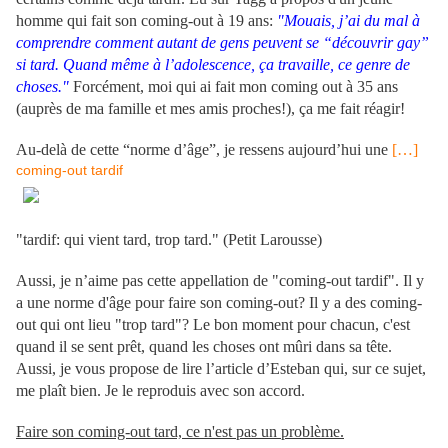
homme qui fait son coming-out à 19 ans:
"Mouais, j’ai du mal à
comprendre comment autant de gens peuvent se “découvrir gay”
si tard. Quand même à l’adolescence, ça travaille, ce genre de
choses."
Forcément, moi qui ai fait mon coming out à 35 ans
(auprès de ma famille et mes amis proches!), ça me fait réagir!
.
Au-delà de cette “norme d’âge”, je ressens aujourd’hui une
[…]
coming-out tardif
"tardif: qui vient tard, trop tard." (Petit Larousse)
.
Aussi, je n’aime pas cette appellation de "coming-out tardif". Il y
a une norme d'âge pour faire son coming-out? Il y a des coming-
out qui ont lieu "trop tard"? Le bon moment pour chacun, c'est
quand il se sent prêt, quand les choses ont mûri dans sa tête.
Aussi, je vous propose de lire l’article d’Esteban qui, sur ce sujet,
me plaît bien. Je le reproduis avec son accord.
.
Faire son coming-out tard, ce n'est pas un problème.