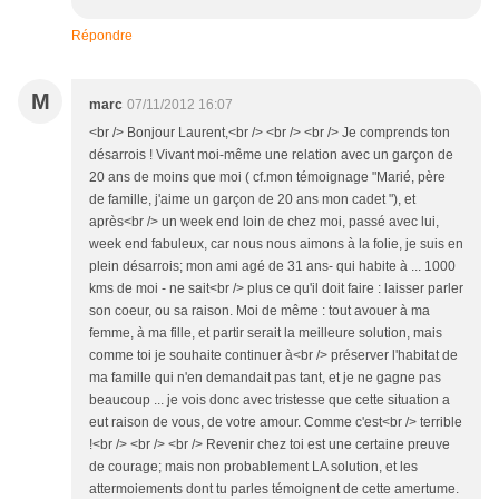
Répondre
M
marc
07/11/2012 16:07
<br /> Bonjour Laurent,<br /> <br /> <br /> Je comprends ton
désarrois ! Vivant moi-même une relation avec un garçon de
20 ans de moins que moi ( cf.mon témoignage "Marié, père
de famille, j'aime un garçon de 20 ans mon cadet "), et
après<br /> un week end loin de chez moi, passé avec lui,
week end fabuleux, car nous nous aimons à la folie, je suis en
plein désarrois; mon ami agé de 31 ans- qui habite à ... 1000
kms de moi - ne sait<br /> plus ce qu'il doit faire : laisser parler
son coeur, ou sa raison. Moi de même : tout avouer à ma
femme, à ma fille, et partir serait la meilleure solution, mais
comme toi je souhaite continuer à<br /> préserver l'habitat de
ma famille qui n'en demandait pas tant, et je ne gagne pas
beaucoup ... je vois donc avec tristesse que cette situation a
eut raison de vous, de votre amour. Comme c'est<br /> terrible
!<br /> <br /> <br /> Revenir chez toi est une certaine preuve
de courage; mais non probablement LA solution, et les
attermoiements dont tu parles témoignent de cette amertume.