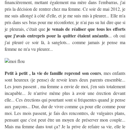
financièrement, mettant également ma mère dans l'embarras, j'ai
pris la décision de rentrer chez ma femme. Ce soir de mai 2012, je
me suis allongé à côté d'elle, et je me suis mis à pleurer... Elle m'a
pris dans ses bras pour me réconforter, je n'ai pas su lui dire que si
je venais de réaliser que tous les efforts
je pleurais, c'était que
que j'avais entrepris pour la quitter étaient anéantis
... oh oui
j'ai pleuré ce soir là, à sanglots... comme jamais je pense ma
femme ne m'a vu pleurer...
Petit à petit , la vie de famille reprend son cours
, mes enfants
sont heureux (je pense) de revoir leurs deux parents ensemble...
Les jours passent , ma femme a envie de moi, j'en suis totalement
incapable... Je n'arrive même plus à avoir une érection devant
elle... Ces érections qui pourtant sont si fréquentes quand je pense
aux garçons... Dur, dur de vivre comme ça pour elle comme pour
moi. Les mois passent, je fais des rencontres, de vulgaires plans,
pensant que c'est peut être un moyen de préserver mon couple...
Mais ma femme dans tout ça? Je la prive de refaire sa vie, elle le