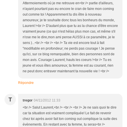
Attermoiements où je me retrouve en<br /> partie d'ailleurs,
n'ayant pourtant pas eu encore le cran de faire mon coming
out comme toi ! Apparemment tu dis être à nouveau
amoureux; je te souhaite donc tous les bonheurs du monde,
Laurent !<br /> D'autant plus que tu as la chance d'être encore
vraiment jeune (ce qui n'est hélas plus mon cas, et même s'il
n'ose me le dire,mon ami pense AUSSI à ce paramètre, je le
sens )...<br /> <br /> <br /> Ta vie est encore tout à fait
"modifiable en profondeur; ne perds pas courage ! Je pense
qu'ici, sur ce blog remarquable, bien des personnes sont de
mon avis. Courage Laurent; hauts les coeurs !<br /> Tu es
jeune et vous êtes amoureux; ta femme est au courant, rien
ne peut donc entraver maintenant ta nouvelle vie ! <br />
Répondre
T
tregor
04/11/2012 11:33
<br /> Salut Laurent,<br /> <br /> <br /> Je ne sais quoi te dire
car ta situation est vraiment compliquée! Le fait de revenir
chez toi après avoir fait ton coming out complique la suite des
évènements. En restant avec ta femme, tu seras<br />