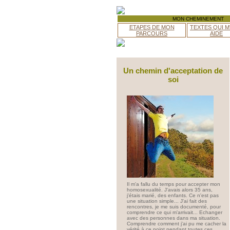
MON CHEMINEMENT
ETAPES DE MON
TEXTES QUI M
PARCOURS
AIDE
Un chemin d'acceptation de
soi
Il m'a fallu du temps pour accepter mon
homosexualité. J'avais alors 35 ans,
j'étais marié, des enfants. Ce n'est pas
une situation simple... J'ai fait des
rencontres, je me suis documenté, pour
comprendre ce qui m'arrivait... Echanger
avec des personnes dans ma situation.
Comprendre comment j'ai pu me cacher la
vérité à ce point pendant toutes ces