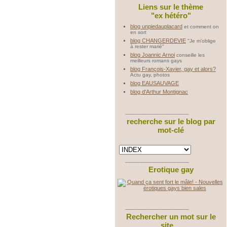
Liens sur le thème
"ex hétéro"
blog unpiedauplacard
et comment on
en sort
blog CHANGERDEVIE
"Je m'oblige
à rester marié"
blog Joannic Arnoi
conseille les
meilleurs romans gays
blog François-Xavier, gay et alors?
Actu gay, photos
blog EAUSAUVAGE
blog d'Arthur Montignac
_____________________
recherche sur le blog par
mot-clé
_____________________
Erotique gay
_____________________
Rechercher un mot sur le
site ...