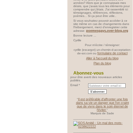
années? Alors que je connaissais mes
désirs, que j'avais tous les éléments pour
comprendre qui j'étais. J'ai rassemblé ici
témoignages, références, réflexions,
poèmes... Si ça peut être utile..
Si vous souhaitez pouvoir accéder à ce
site même en cas de changements dans
l'hébergement, merci d'enregistrer cette
poemesgays.over-blog.org
adresse:
Bonne lecture ...
Cyrille
Pour m'écrire / témoigner:
cyrille (escargot) un-chemin-d-acceptation-
formulaire de contact
de-soi.com ou
Aller à l'accueil du blog
Plan du blog
Abonnez-vous
pour être averti des nouveaux articles
publiés.
Email
Il est préférable d'affronter une fois
"
dans sa vie un danger que l'on craint
que de vivre dans le soin éternel de
l'éviter.
"
Marquis de Sade
_____________________
_____________________