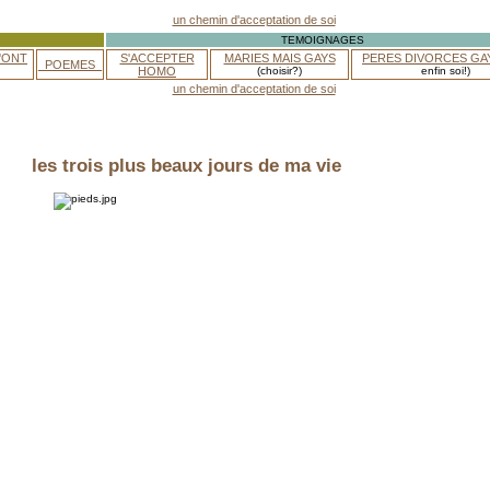
TEMOIGNAGES
'ONT
S'ACCEPTER
MARIES MAIS GAYS
PERES DIVORCES GA
_POEMES_
HOMO
(choisir?)
enfin soi!)
les trois plus beaux jours de ma vie