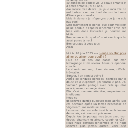
40 années de double vie, 3 beaux enfants et
3 petits-enfants, j’ai 63 ans.
J’ai sacrifié mes désirs , j’ai joué mon rôle de
mal hetero avec au fond de moi la honte
d’être « pas normal «.
Mais finalement je m’aperçois que je ne suis
pas seul.
Mais maintenant je pense que pour moi c’est
peine perdue d’espérer rencontrer enfin ces
bras virils dans lesquelles je pourrais me
blottir.
Rencontrer enfin quelqu’un et savoir que lui
aussi pense à moi.!
Bon courage à vous tous.
Alain
Faut-il souffrir pour
Moi le 28 juin 2023 sur
aimer ou aimer pour souffrir?
Plus de 10 ans ont passé sur mon
témoignage et me revoilà, heureux, épanoui,
comblé.
Le chemin est long, il est sinueux, difficile,
inévitable...
Surtout, il en vaut la peine !
Après de longues périodes, hantées par le
doute et la culpabilité, j'ai franchi le pas. J'ai
"avoué", plutôt partagé avec celle qui était
mon épouse, ce que je vivais.
Elle s'est montrée attentive, respectueuse,
intelligente.
Nous no
us sommes quittés quelques mois après. Elle
est devenue après un temps nécessaire de
"digestion", ma meilleure amie.
La maman de nos enfants et la seule femme
de ma vie, est pour moi précieuse.
Depuis lors, je partage mes jours avec mon
époux, charmant et aimant, coquin et câlin.
Nous nous sommes rencontrés et ne nous
sommes plus jamais quittés, voici déjà