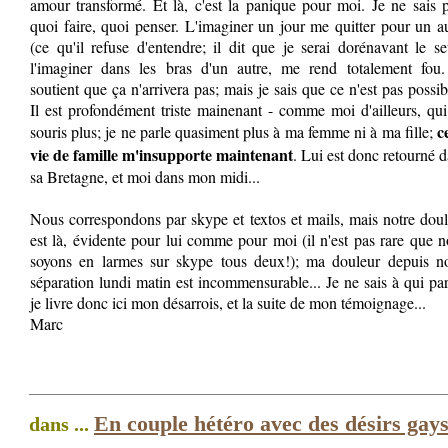
amour transformé. Et là, c'est la panique pour moi. Je ne sais 
quoi faire, quoi penser. L'imaginer un jour me quitter pour un a
(ce qu'il refuse d'entendre; il dit que je serai dorénavant le se
l'imaginer dans les bras d'un autre, me rend totalement fou. 
soutient que ça n'arrivera pas; mais je sais que ce n'est pas possib
Il est profondément triste mainenant - comme moi d'ailleurs, qu
c
souris plus; je ne parle quasiment plus à ma femme ni à ma fille;
vie de famille m'insupporte maintenant
. Lui est donc retourné 
sa Bretagne, et moi dans mon midi...
Nous correspondons par skype et textos et mails, mais notre dou
est là, évidente pour lui comme pour moi (il n'est pas rare que 
soyons en larmes sur skype tous deux!); ma douleur depuis no
séparation lundi matin est incommensurable... Je ne sais à qui par
je livre donc ici mon désarrois, et la suite de mon témoignage...
Marc
En couple hétéro avec des désirs gay
dans ...