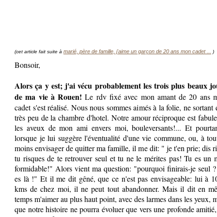
marié, père de famille, j'aime un garçon de 20 ans mon cadet ...
(cet article fait suite à
)
Bonsoir,
Alors ça y est; j'ai vécu probablement les trois plus beaux jo
de ma vie à Rouen!
Le rdv fixé avec mon amant de 20 ans 
cadet s'est réalisé. Nous nous sommes aimés à la folie, ne sortant
très peu de la chambre d'hotel. Notre amour réciproque est fabul
les aveux de mon ami envers moi, bouleversants!... Et pourtant
lorsque je lui suggère l'éventualité d'une vie commune, ou, à tou
moins envisager de quitter ma famille, il me dit: " je t'en prie; dis r
tu risques de te retrouver seul et tu ne le mérites pas! Tu es un
formidable!" Alors vient ma question: "pourquoi finirais-je seul ?
es là !" Et il me dit gêné, que ce n'est pas envisageable: lui à 
kms de chez moi, il ne peut tout abandonner. Mais il dit en m
temps m'aimer au plus haut point, avec des larmes dans les yeux, 
que notre histoire ne pourra évoluer que vers une profonde amitié