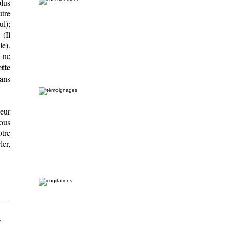
plus
utre
ul);
(Il
le).
i ne
ette
dans
leur
nous
tre
ler,
s