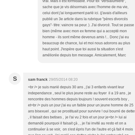
vrai. Mais il est formidable. Pour toi "verslalumiere",
sache que je vis désormais avec l'homme de ma vie,
celui dont j'ai longuement parlé ici. (j'avais d'ailleurs
publié un 3e article dans la rubrique "pères divorcés
gays"- titre: vaincre sa peur. ). J'ai divorcé. Tout se passe
bien (même avec mon ex femme qui a accepté mon
homme - ils sont même devenus amis !... Donc j'ai eu
beaucoup de chance, lui et moi nous adorons au plus
haut point. J'espère que toi aussi ta situation s'est
améliorée depuis ton message. Amicalement, Marc
S
sam franck
29/05/2014 08:20
<br /> je suis marié depuis 30 ans , j'ai 3 enfants vivant leur
independance , seul le plus jeune reste au foyer il a 19 ans , je
rencontre des hommes depuis toujours ! souvent escorts boy ,
et<br /> puis un jour j'ai eu un faible pour un jeune homme de 25
ans bisexuel , qui se prostituait pour survivre ! oui bourré de dette
, il faisait des betises , je l'ai vu 2 fois et un jour je<br /> lui ai
demandé pourquoi il faisait çà , , je l'ai invité au resto et on a
continuéer à se voir, on s'est épris l'un de l'autre et çà fait 4 mois