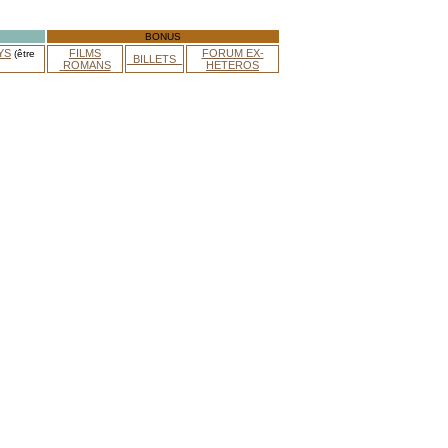
BONUS
YS
FILMS
FORUM EX-
(être
_BILLETS_
ROMANS
HETEROS