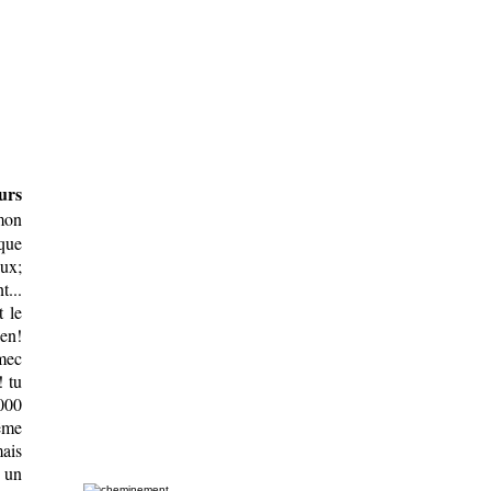
urs
mon
 que
eux;
...
t le
ien!
 mec
! tu
1000
ême
mais
, un