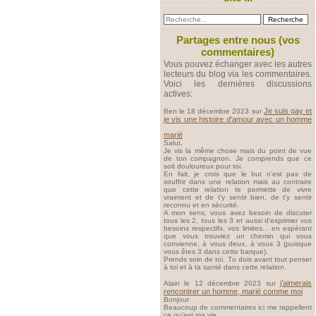
Partages entre nous (vos
commentaires)
Vous pouvez échanger avec les autres
lecteurs du blog via les commentaires.
Voici les dernières discussions
actives:
Je suis gay et
Ben le 18 décembre 2023 sur
je vis une histoire d'amour avec un homme
marié
Salut,
Je vis la même chose mais du point de vue
de ton compagnon. Je comprends que ce
soit douloureux pour toi.
En fait, je crois que le but n'est pas de
souffrir dans une relation mais au contraire
que cette relation te permette de vivre
vraiment et de t'y sentir bien, de t'y sentir
reconnu et en sécurité.
A mon sens, vous avez besoin de discuter
tous les 2, tous les 3 et aussi d'exprimer vos
besoins respectifs, vos limites... en espérant
que vous trouviez un chemin qui vous
convienne, à vous deux, à vous 3 (puisque
vous êtes 3 dans cette barque).
Prends soin de toi. Tu dois avant tout penser
à toi et à ta santé dans cette relation.
j’aimerais
Alain le 12 décembre 2023 sur
rencontrer un homme, marié comme moi
Bonjour
Beaucoup de commentaires ici me rappellent
ce qu’est ma vie.