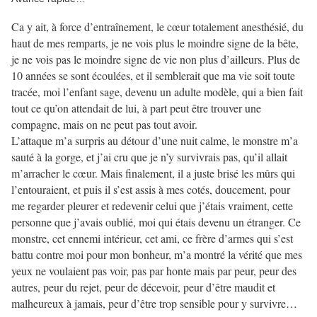
Ca y ait, à force d’entraînement, le cœur totalement anesthésié, du
haut de mes remparts, je ne vois plus le moindre signe de la bête,
je ne vois pas le moindre signe de vie non plus d’ailleurs. Plus de
10 années se sont écoulées, et il semblerait que ma vie soit toute
tracée, moi l’enfant sage, devenu un adulte modèle, qui a bien fait
tout ce qu’on attendait de lui, à part peut être trouver une
compagne, mais on ne peut pas tout avoir.
L’attaque m’a surpris au détour d’une nuit calme, le monstre m’a
sauté à la gorge, et j’ai cru que je n’y survivrais pas, qu’il allait
m’arracher le cœur. Mais finalement, il a juste brisé les mûrs qui
l’entouraient, et puis il s’est assis à mes cotés, doucement, pour
me regarder pleurer et redevenir celui que j’étais vraiment, cette
personne que j’avais oublié, moi qui étais devenu un étranger. Ce
monstre, cet ennemi intérieur, cet ami, ce frère d’armes qui s’est
battu contre moi pour mon bonheur, m’a montré la vérité que mes
yeux ne voulaient pas voir, pas par honte mais par peur, peur des
autres, peur du rejet, peur de décevoir, peur d’être maudit et
malheureux à jamais, peur d’être trop sensible pour y survivre…