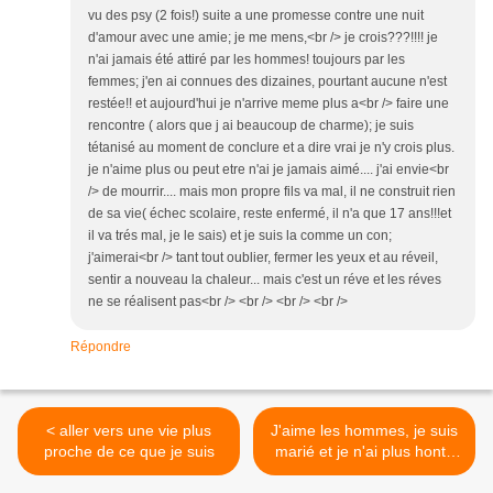
vu des psy (2 fois!) suite a une promesse contre une nuit
d'amour avec une amie; je me mens,<br /> je crois???!!!! je
n'ai jamais été attiré par les hommes! toujours par les
femmes; j'en ai connues des dizaines, pourtant aucune n'est
restée!! et aujourd'hui je n'arrive meme plus a<br /> faire une
rencontre ( alors que j ai beaucoup de charme); je suis
tétanisé au moment de conclure et a dire vrai je n'y crois plus.
je n'aime plus ou peut etre n'ai je jamais aimé.... j'ai envie<br
/> de mourrir.... mais mon propre fils va mal, il ne construit rien
de sa vie( échec scolaire, reste enfermé, il n'a que 17 ans!!!et
il va trés mal, je le sais) et je suis la comme un con;
j'aimerai<br /> tant tout oublier, fermer les yeux et au réveil,
sentir a nouveau la chaleur... mais c'est un réve et les réves
ne se réalisent pas<br /> <br /> <br /> <br />
Répondre
< aller vers une vie plus
J'aime les hommes, je suis
proche de ce que je suis
marié et je n'ai plus honte
de moi >