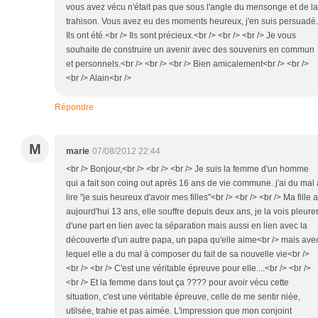
vous avez vécu n'était pas que sous l'angle du mensonge et de la
trahison. Vous avez eu des moments heureux, j'en suis persuadé.
Ils ont été.<br /> Ils sont précieux.<br /> <br /> <br /> Je vous
souhaite de construire un avenir avec des souvenirs en commun
et personnels.<br /> <br /> <br /> Bien amicalement<br /> <br />
<br /> Alain<br />
Répondre
M
marie
07/08/2012 22:44
<br /> Bonjour,<br /> <br /> <br /> Je suis la femme d'un homme
qui a fait son coing out après 16 ans de vie commune. j'ai du mal 
lire "je suis heureux d'avoir mes filles"<br /> <br /> <br /> Ma fille a
aujourd'hui 13 ans, elle souffre depuis deux ans, je la vois pleure
d'une part en lien avec la séparation mais aussi en lien avec la
découverte d'un autre papa, un papa qu'elle aime<br /> mais ave
lequel elle a du mal à composer du fait de sa nouvelle vie<br />
<br /> <br /> C'est une véritable épreuve pour elle....<br /> <br />
<br /> Et la femme dans tout ça ???? pour avoir vécu cette
situation, c'est une véritable épreuve, celle de me sentir niée,
utilsée, trahie et pas aimée. L'impression que mon conjoint