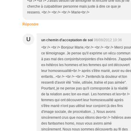
<br /> <br /> J'avais besoin de témoigner et encore une fois je ne
cherche à culpabiliser personne mais juste à dire ce que je
ressens. <br /> <br /> <br /> Marie<br />
Répondre
U
un chemin d'acceptation de soi
08/08/2012 10:36
<br /> <br /> Bonjour Marie,<br /> <br /> <br /> Merci pou
ce témoignage. Je pense qu'il exprime un vécu commun
à pas mal des conjoints/conjointes d'ex-hétéros. J'appell
ex-hétéros les hommes et les femmes qui ont découvert
leur homosexualité<br /> après s'être marié, avoir eu de
enfants...<br /> <br /> <br /> J'entends ta douleur et ton
ressenti d'avoir été "niée, utilsée, trahie et pas aimée".
Pourtant, je ne pense pas qu'il corresponde à la réalité
de ta relation avec ton ex-mari. Les hommes et les<br />
femmes qui ont découvert leur homosexualité après
s'être marié n'ont pas utilisé leur conjoint (à des fins
d'image sociale, de procréation...). Nous avons
sincèrement crus que nous étions des<br /> hétéros ave
des fantasmes homo, nous vous avons aimé
sincèrement. Nous nous sommes découverts au fil des