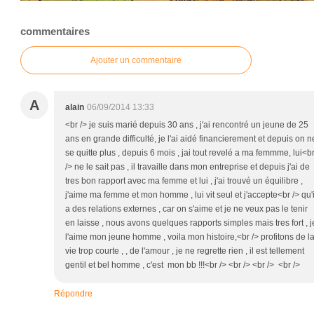
commentaires
Ajouter un commentaire
A
alain
06/09/2014 13:33
<br /> je suis marié depuis 30 ans , j'ai rencontré un jeune de 25
ans en grande difficulté, je l'ai aidé financierement et depuis on n
se quitte plus , depuis 6 mois , jai tout revelé a ma femmme, lui<b
/> ne le sait pas , il travaille dans mon entreprise et depuis j'ai de
tres bon rapport avec ma femme et lui , j'ai trouvé un équilibre ,
j'aime ma femme et mon homme , lui vit seul et j'accepte<br /> qu'i
a des relations externes , car on s'aime et je ne veux pas le tenir
en laisse , nous avons quelques rapports simples mais tres fort , j
l'aime mon jeune homme , voila mon histoire,<br /> profitons de l
vie trop courte , , de l'amour , je ne regrette rien , il est tellement
gentil et bel homme , c'est mon bb !!!<br /> <br /> <br /> <br />
Répondre