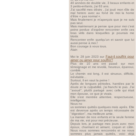
40 années de double vie, 3 beaux enfants et
3 petits-enfants, j’ai 63 ans.
J’ai sacrifié mes désirs , j’ai joué mon rôle de
mal hetero avec au fond de moi la honte
d’être « pas normal «.
Mais finalement je m’aperçois que je ne suis
pas seul.
Mais maintenant je pense que pour moi c’est
peine perdue d’espérer rencontrer enfin ces
bras virils dans lesquelles je pourrais me
blottir.
Rencontrer enfin quelqu’un et savoir que lui
aussi pense à moi.!
Bon courage à vous tous.
Alain
Faut-il souffrir pour
Moi le 28 juin 2023 sur
aimer ou aimer pour souffrir?
Plus de 10 ans ont passé sur mon
témoignage et me revoilà, heureux, épanoui,
comblé.
Le chemin est long, il est sinueux, difficile,
inévitable...
Surtout, il en vaut la peine !
Après de longues périodes, hantées par le
doute et la culpabilité, j'ai franchi le pas. J'ai
"avoué", plutôt partagé avec celle qui était
mon épouse, ce que je vivais.
Elle s'est montrée attentive, respectueuse,
intelligente.
Nous no
us sommes quittés quelques mois après. Elle
est devenue après un temps nécessaire de
"digestion", ma meilleure amie.
La maman de nos enfants et la seule femme
de ma vie, est pour moi précieuse.
Depuis lors, je partage mes jours avec mon
époux, charmant et aimant, coquin et câlin.
Nous nous sommes rencontrés et ne nous
sommes plus jamais quittés, voici déjà