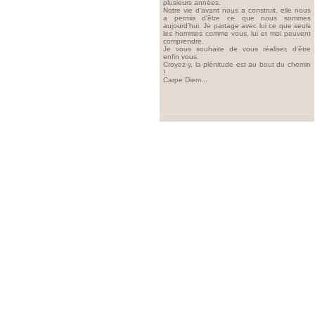
plusieurs années.
Notre vie d'avant nous a construit, elle nous
a permis d'être ce que nous sommes
aujourd'hui. Je partage avec lui ce que seuls
les hommes comme vous, lui et moi peuvent
comprendre.
Je vous souhaite de vous réaliser, d'être
enfin vous.
Croyez-y, la plénitude est au bout du chemin
!
Carpe Diem...