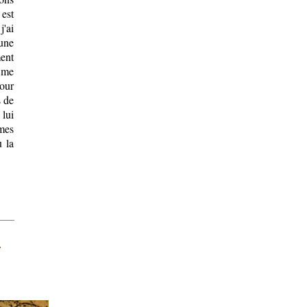
est
j'ai
 une
ent
 me
mour
s de
 lui
 mes
u la
s