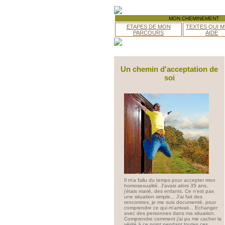
MON CHEMINEMENT
ETAPES DE MON
TEXTES QUI M
PARCOURS
AIDE
Un chemin d'acceptation de
soi
Il m'a fallu du temps pour accepter mon
homosexualité. J'avais alors 35 ans,
j'étais marié, des enfants. Ce n'est pas
une situation simple... J'ai fait des
rencontres, je me suis documenté, pour
comprendre ce qui m'arrivait... Echanger
avec des personnes dans ma situation.
Comprendre comment j'ai pu me cacher la
vérité à ce point pendant toutes ces