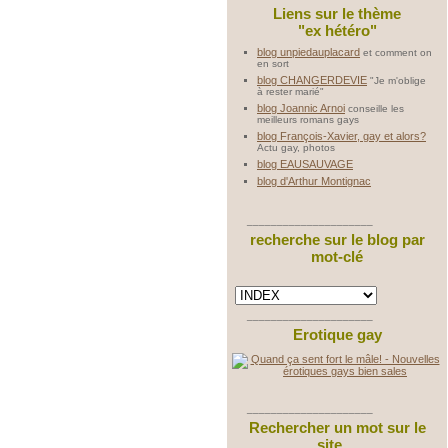
Liens sur le thème
"ex hétéro"
blog unpiedauplacard
et comment on
en sort
blog CHANGERDEVIE
"Je m'oblige
à rester marié"
blog Joannic Arnoi
conseille les
meilleurs romans gays
blog François-Xavier, gay et alors?
Actu gay, photos
blog EAUSAUVAGE
blog d'Arthur Montignac
_____________________
recherche sur le blog par
mot-clé
_____________________
Erotique gay
_____________________
Rechercher un mot sur le
site ...