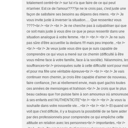
totalement centré<br /> sur lui n'a que faire de ce qui peut
m'arriver. Est ce de l'amour????je ne le crois pas, c'est juste une
façon de satisfaire ses besoins au dépens des miens. <br /> Je
vous invite juste à inverser la situation..... Que ressentez vous
????<br /> <br /> <br /> Je ne cherche pas à culpabiliser qui que
ce soit mais juste à vous dire ce que je peux ressentir dans une
situation analogue à votre femme. <br /> <br /> <br /> Je ne suis
pas sûre d'être accueillie la dedans !!!! mais peu importe...<br />
<br /> <br /> Je veux juste vous dire que je suis capable de
comprendre ce qui vous a mené sur ce chemin (difficulté à être
vous même face à votre famille, face à la sociéte). Néanmoins, le
souffrances<br /> provoquées suite à cette difficulté sont pour moi
et pour ma fille une véritable épreuve<br /> <br /> <br /> Je vais
continuer mon chemin, je crois être capable d'aimer de nouveau,
faire confiance, j'en ai réellement envie, mais quel gachis toutes
ces années de mensonges et trahison.<br /> Je crois que le plus
beau cadeau que l'on puisse faire à son amoureux où amoureuse
à ses enfants est l'AUTHENTICITE"<br /> <br /> <br /> Je vous la
souhaite dans votre nouvelle vie....<br /> <br /> <br /> Et quand o
voit que c'est difficile, il y a toujours la possibilité de se faire aider
par des professionnels pour comprendre ce qui empêche cette
attitude en relation avec les personnes<br /> importantes..<br />