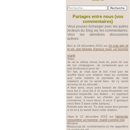
Partages entre nous (vos
commentaires)
Vous pouvez échanger avec les autres
lecteurs du blog via les commentaires.
Voici les dernières discussions
actives:
Je suis gay et
Ben le 18 décembre 2023 sur
je vis une histoire d'amour avec un homme
marié
Salut,
Je vis la même chose mais du point de vue
de ton compagnon. Je comprends que ce
soit douloureux pour toi.
En fait, je crois que le but n'est pas de
souffrir dans une relation mais au contraire
que cette relation te permette de vivre
vraiment et de t'y sentir bien, de t'y sentir
reconnu et en sécurité.
A mon sens, vous avez besoin de discuter
tous les 2, tous les 3 et aussi d'exprimer vos
besoins respectifs, vos limites... en espérant
que vous trouviez un chemin qui vous
convienne, à vous deux, à vous 3 (puisque
vous êtes 3 dans cette barque).
Prends soin de toi. Tu dois avant tout penser
à toi et à ta santé dans cette relation.
j’aimerais
Alain le 12 décembre 2023 sur
rencontrer un homme, marié comme moi
Bonjour
Beaucoup de commentaires ici me rappellent
ce qu’est ma vie.