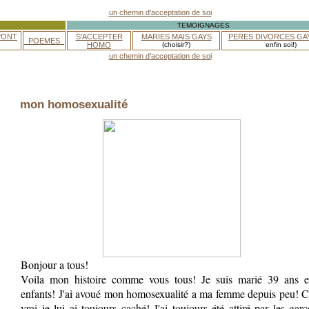
TEMOIGNAGES
'ONT
S'ACCEPTER
MARIES MAIS GAYS
PERES DIVORCES GA
_POEMES_
HOMO
(choisir?)
enfin soi!)
mon homosexualité
Bonjour a tous!
Voila mon histoire comme vous tous! Je suis marié 39 ans e
enfants! J'ai avoué mon homosexualité a ma femme depuis peu! C
vrai je lui ai toujours caché! J'ai toujours été attiré par les gar