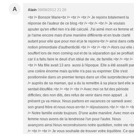
A
Alain
09/08/2012 21:26
<br /> Bonsoir Marie<br /> <br /> <br /> Je rejoins totalement la
réponse de l'auteur de ce blog.<br /> <br /> <br /> Je voulais
ajouter qu'en effet rien n'a été calculé. J'ai aimé mon ex femme et
je l'aime encore mais d'une manière différente et en toute clarté
autant pour elle que pour moi et je te rejoins<br /> ainsi dans cett
notion primordiale d'authenticité.<br /> <br /> <br /> Alors oui elle 
souffert lors de mon coming out et de la séparation qui se profilait
car il a fallu faire le deuil d'un idéal de vie, de famille.<br /> <br />
<br /> Ma fille avait 13 ans aussi à l'époque. Elle a été assailli pa
une colère énorme mais qu'elle n'a pas su exprimer. Elle s'est
positionnée dans un premier temps dans un rôle surprotecteur<b
/> auprès de sa maman, qui a du la remettre à sa place tant elle s
sentait étouffée.<br /> <br /> <br /> Avec moi ce fut des période
difficiles; des non dits, des refus de venir dans mon appart .. à
présent ça va mieux. Nous partons en vacances ce samedi avec
son grand frère et nous nous en<br /> réjouissons.<br /> <br /> <b
/> Notre famille existe toujours. D'une autre manière. Avec mon e
femme nous avons de la tendresse l'un pour l'autre. Nous
avançons ainsi.Nous reconstruisons notre quotidien, notre vie.<b
/> <br /> <br /> Je vous souhaite de trouver votre équilibre. Ce qu