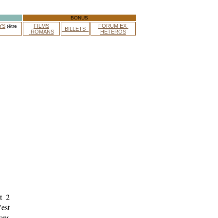
BONUS
YS
FILMS
FORUM EX-
(être
_BILLETS_
ROMANS
HETEROS
t 2
'est
cons