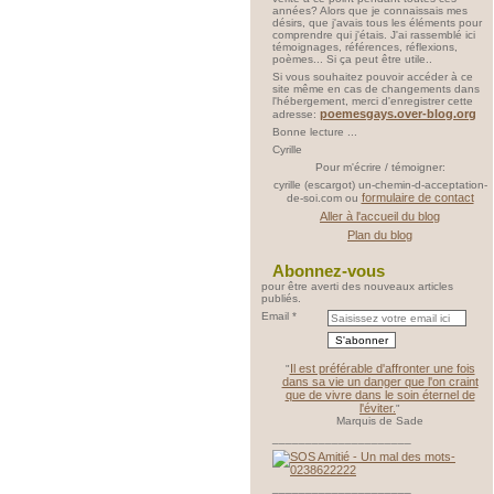
années? Alors que je connaissais mes
désirs, que j'avais tous les éléments pour
comprendre qui j'étais. J'ai rassemblé ici
témoignages, références, réflexions,
poèmes... Si ça peut être utile..
Si vous souhaitez pouvoir accéder à ce
site même en cas de changements dans
l'hébergement, merci d'enregistrer cette
poemesgays.over-blog.org
adresse:
Bonne lecture ...
Cyrille
Pour m'écrire / témoigner:
cyrille (escargot) un-chemin-d-acceptation-
formulaire de contact
de-soi.com ou
Aller à l'accueil du blog
Plan du blog
Abonnez-vous
pour être averti des nouveaux articles
publiés.
Email
Il est préférable d'affronter une fois
"
dans sa vie un danger que l'on craint
que de vivre dans le soin éternel de
l'éviter.
"
Marquis de Sade
_____________________
_____________________