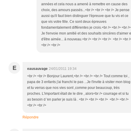
années et cela nous a amené à remettre en cause des
choix, des amours passés...<br /> <br /> <br /> Je pense
aussi qu'il faut bien distinguer l'épreuve que tu vis et ce
que vis votre fille. Ce sont deux épreuves
fondamentalement différentes je crois.<br /> <br /> <br />
Je t'envoie mon amitié et des souhaits sincères d'aimer e
d'être aimée... à nouveau.<br /> <br /> <br /> <br /> <br /
<br /> <br />
E
eausauvage
24/01/2011 19:34
<br /> <br /> Bonjour Laurent,<br /> <br /> <br /> Tout comme toi ,
papa de 3 enfants j'ai franchi le pas ...Je t'invite à visiter mon blog
et tu verras que nos vies sont ,comme pour beaucoup, très
proches. L'important était de le dire , alors<br /> courrage et si tu
as besoin d 'en parler je suis là . <br /> <br /> <br /> <br /> <br />
<br /> <br />
Répondre