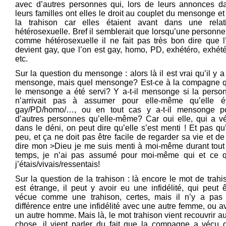
avec d’autres personnes qui, lors de leurs annonces d
leurs familles ont elles le droit au couplet du mensonge et
la trahison car elles étaient avant dans une relat
hétérosexuelle. Bref il semblerait que lorsqu’une personne 
comme hétérosexuelle il ne fait pas très bon dire que l
devient gay, que l’on est gay, homo, PD, exhétéro, exhété
etc.
Sur la question du mensonge : alors là il est vrai qu’il y a
mensonge, mais quel mensonge? Est-ce à la compagne 
le mensonge a été servi? Y a-t-il mensonge si la perso
n’arrivait pas à assumer pour elle-même qu’elle ét
gay/PD/homo/…, ou en tout cas y a-t-il mensonge p
d’autres personnes qu’elle-même? Car oui elle, qui a v
dans le déni, on peut dire qu’elle s’est menti ! Et pas qu
peu, et ça ne doit pas être facile de regarder sa vie et de
dire mon >Dieu je me suis menti à moi-même durant tout
temps, je n’ai pas assumé pour moi-même qui et ce 
j’étais/vivais/ressentais!
Sur la question de la trahison : là encore le mot de trahi
est étrange, il peut y avoir eu une infidélité, qui peut ê
vécue comme une trahison, certes, mais il n’y a pas
différence entre une infidélité avec une autre femme, ou a
un autre homme. Mais là, le mot trahison vient recouvrir au
chose, il vient parler du fait que la compagne a vécu 