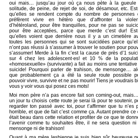
oui mais… jusqu’au jour où ça nous pète à la gueule
solitude, de peine, de rejet de soi, de désamour, etc. Est
qu’elles se rendent compte du nombre de personnes 
préfèrent vivre en hétéro que d’affronter la viole
d’hétéroland, pour être tranquilles, pour ne pas se suicid
pour être acceptées, parce que merde c’est dur! Est
qu’elles voient que derrière nous il y a un cimetière a
toutes les personnes qui se sont suicidées parce qu’el
n’ont pas réussi à s’assumer à trouver le soutien pour pouv
s’assumer! Merde à la fin c’est la cause de près d’1 suic
sur 4 chez les adolescent·es! et 10 % de la populat
«homosexuelle» (survivante) a fait au moins une tentative
suicide! Pourquoi parler de trahison, de mensonge… al
que probablement ça a été la seule route possible p
pouvoir vivre, survivre et ne pas mourir! Tiens je voudrais b
vous y voir vous qui posez ces mots!
Moi mon père n’a pas encore fait son coming-out, mais…
un jour tu choisis cette route je serai là pour te soutenir, p
regarder ton passé avec toi, pour t’affirmer que tu n’es 
horrible, et que de fait c’est comme ça. Autant prendre ce 
était beau dans cette relation et profiter de ce que te donn
l’avenir comme tu souhaites être, il ne sera question ni
mensonge ni de trahison!
Quant à ma mère lesbienne je suis bien sûr heureuse p