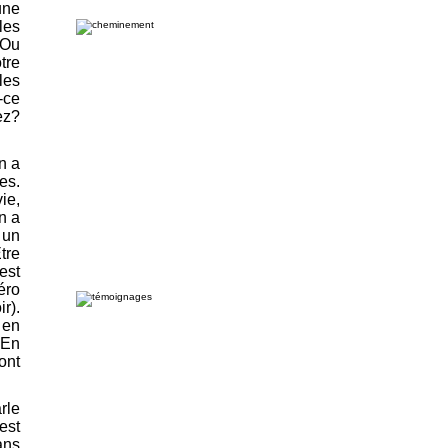
une
les
 Ou
tre
les
-ce
ez?
n a
es.
ie,
n a
 un
tre
est
éro
r).
 en
 En
ont
rle
est
ans