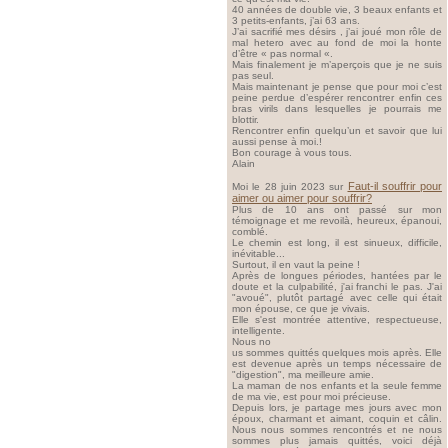
40 années de double vie, 3 beaux enfants et
3 petits-enfants, j’ai 63 ans.
J’ai sacrifié mes désirs , j’ai joué mon rôle de
mal hetero avec au fond de moi la honte
d’être « pas normal «.
Mais finalement je m’aperçois que je ne suis
pas seul.
Mais maintenant je pense que pour moi c’est
peine perdue d’espérer rencontrer enfin ces
bras virils dans lesquelles je pourrais me
blottir.
Rencontrer enfin quelqu’un et savoir que lui
aussi pense à moi.!
Bon courage à vous tous.
Alain
Faut-il souffrir pour
Moi le 28 juin 2023 sur
aimer ou aimer pour souffrir?
Plus de 10 ans ont passé sur mon
témoignage et me revoilà, heureux, épanoui,
comblé.
Le chemin est long, il est sinueux, difficile,
inévitable...
Surtout, il en vaut la peine !
Après de longues périodes, hantées par le
doute et la culpabilité, j'ai franchi le pas. J'ai
"avoué", plutôt partagé avec celle qui était
mon épouse, ce que je vivais.
Elle s'est montrée attentive, respectueuse,
intelligente.
Nous no
us sommes quittés quelques mois après. Elle
est devenue après un temps nécessaire de
"digestion", ma meilleure amie.
La maman de nos enfants et la seule femme
de ma vie, est pour moi précieuse.
Depuis lors, je partage mes jours avec mon
époux, charmant et aimant, coquin et câlin.
Nous nous sommes rencontrés et ne nous
sommes plus jamais quittés, voici déjà