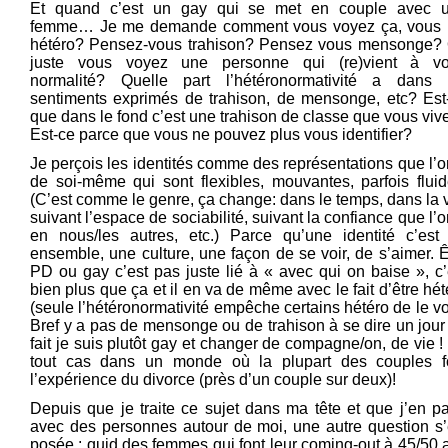
Et quand c’est un gay qui se met en couple avec 
femme… Je me demande comment vous voyez ça, vous 
hétéro? Pensez-vous trahison? Pensez vous mensonge?
juste vous voyez une personne qui (re)vient à vo
normalité? Quelle part l’hétéronormativité a dans 
sentiments exprimés de trahison, de mensonge, etc? Est
que dans le fond c’est une trahison de classe que vous viv
Est-ce parce que vous ne pouvez plus vous identifier?
Je perçois les identités comme des représentations que l’o
de soi-même qui sont flexibles, mouvantes, parfois fluid
(C’est comme le genre, ça change: dans le temps, dans la v
suivant l’espace de sociabilité, suivant la confiance que l’o
en nous/les autres, etc.) Parce qu’une identité c’est
ensemble, une culture, une façon de se voir, de s’aimer. Ê
PD ou gay c’est pas juste lié à « avec qui on baise », c’
bien plus que ça et il en va de même avec le fait d’être hét
(seule l’hétéronormativité empêche certains hétéro de le voi
Bref y a pas de mensonge ou de trahison à se dire un jour
fait je suis plutôt gay et changer de compagne/on, de vie !
tout cas dans un monde où la plupart des couples f
l’expérience du divorce (près d’un couple sur deux)!
Depuis que je traite ce sujet dans ma tête et que j’en pa
avec des personnes autour de moi, une autre question s’
posée : quid des femmes qui font leur coming-out à 45/50 