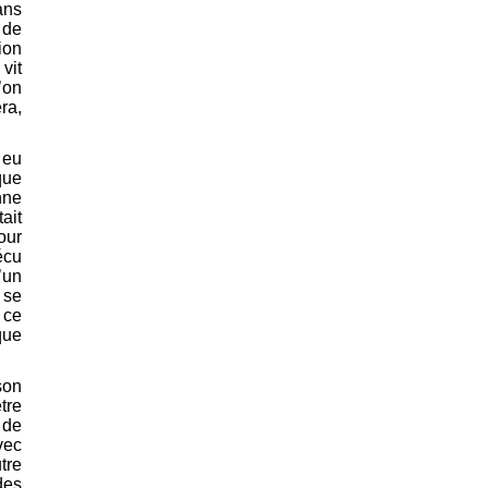
ans
 de
ion
vit
’on
ra,
 eu
que
nne
ait
our
écu
’un
 se
 ce
que
son
tre
 de
vec
tre
des