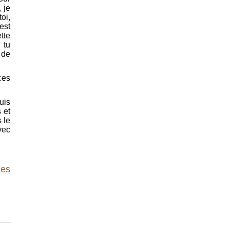
 je
oi,
est
tte
 tu
 de
ces
uis
 et
s le
vec
les