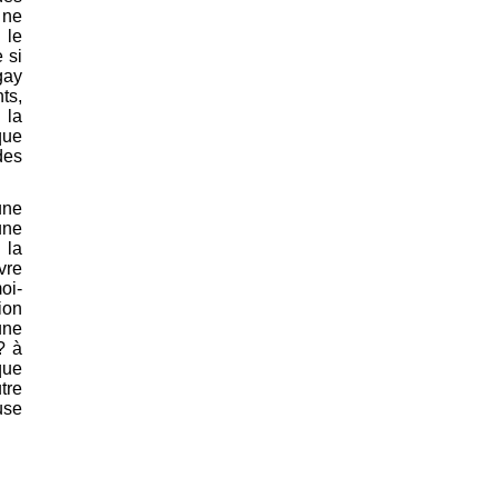
 ne
 le
 si
gay
ts,
 la
que
des
une
une
 la
vre
oi-
ion
une
? à
que
tre
use