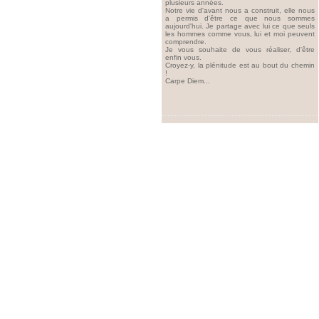
plusieurs années.
Notre vie d'avant nous a construit, elle nous
a permis d'être ce que nous sommes
aujourd'hui. Je partage avec lui ce que seuls
les hommes comme vous, lui et moi peuvent
comprendre.
Je vous souhaite de vous réaliser, d'être
enfin vous.
Croyez-y, la plénitude est au bout du chemin
!
Carpe Diem...