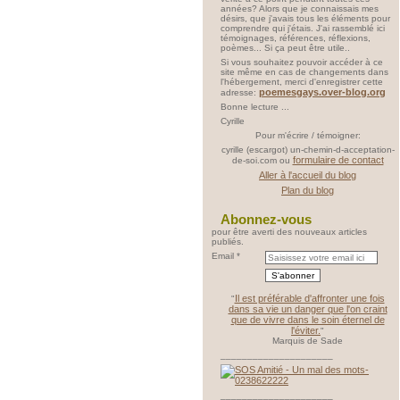
années? Alors que je connaissais mes
désirs, que j'avais tous les éléments pour
comprendre qui j'étais. J'ai rassemblé ici
témoignages, références, réflexions,
poèmes... Si ça peut être utile..
Si vous souhaitez pouvoir accéder à ce
site même en cas de changements dans
l'hébergement, merci d'enregistrer cette
poemesgays.over-blog.org
adresse:
Bonne lecture ...
Cyrille
Pour m'écrire / témoigner:
cyrille (escargot) un-chemin-d-acceptation-
formulaire de contact
de-soi.com ou
Aller à l'accueil du blog
Plan du blog
Abonnez-vous
pour être averti des nouveaux articles
publiés.
Email
Il est préférable d'affronter une fois
"
dans sa vie un danger que l'on craint
que de vivre dans le soin éternel de
l'éviter.
"
Marquis de Sade
_____________________
_____________________