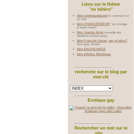
Liens sur le thème
"ex hétéro"
blog unpiedauplacard
et comment on
en sort
blog CHANGERDEVIE
"Je m'oblige
à rester marié"
blog Joannic Arnoi
conseille les
meilleurs romans gays
blog François-Xavier, gay et alors?
Actu gay, photos
blog EAUSAUVAGE
blog d'Arthur Montignac
_____________________
recherche sur le blog par
mot-clé
_____________________
Erotique gay
_____________________
Rechercher un mot sur le
site ...