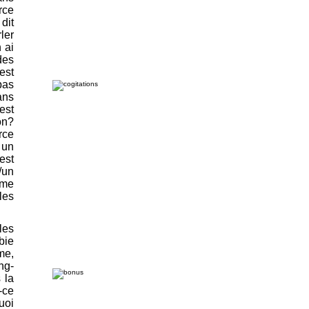
rce
dit
ler
 ai
des
est
pas
ans
est
on?
rce
 un
est
/un
ême
les
les
bie
me,
ng-
 la
-ce
uoi