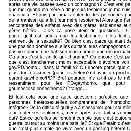
après une vie passée avec un compagnon? C’est vrai pa
que moi quand ma mère a dit je suis lesbienne je me suis 
ouais vila. Et puis j’ai jamais entendu des personnes par
de la trahison qu’a fait leur mère lesbienne! Alors que j’en
rencontrées des enfants avec des mères lesbiennes et 
pères hétéro… alors ça pose plein de questions… C’
parce qu’il est admis que les lesbiennes elles font 
vraiment de la sexualité? Ou bien c’est parce qu’étant d
une position dominée si elles quittent leurs compagnons c’
pas vu comme une trahison mais comme une émancipati
Ou alors c’est la virilité qui chagrine? Ou encore c’est pa
que c’est franchement moins acceptable d’avoir/de voir
gay/PD/homo… dans la famille? Ou encore parce que c’
plus dur à assumer (pour les hétéro?) d’avoir un proche
parent gay/homo/PD? Bref pourquoi n’y a-t-il pas le m
ressentiment pour les PD/gay/homo, que pour 
gouines/lesbiennes/homo? Étrange…
Et tout cela pose une autre question : qu’est-ce que 
personnes hétérosexuelles comprennent de l’homopho
intégrée? De la difficulté qu’il y a à s’assumer pour soi-mê
à accepter ses sentiments, même après avoir fait ses comi
out? Est-ce qu’elles se rendent compte que c’est toujours
guerre, ou tout au moins une bataille? Et que Pétain qu’est
que c’est plus simple de vivre avec un passing hétéro! Q