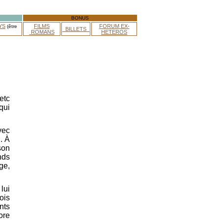
BONUS
YS
FILMS
FORUM EX-
(être
_BILLETS_
ROMANS
HETEROS
etc
qui
vec
. À
son
nds
ge,
lui
ois
nts
ore