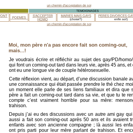
TEMOIGNAGES
'ONT
S'ACCEPTER
MARIES MAIS GAYS
PERES DIVORCES GA
_POEMES_
HOMO
(choisir?)
enfin soi!)
Moi, mon père n'a pas encore fait son coming-out,
mais...!
Je voudrais écrire et réfléchir au sujet des gay/PD/homo/
qui font un coming-out tard dans leurs vie, après 45 ans, et 
ont eu une longue vie de couple hétérosexuelle.
Cette réflexion vient, au départ, d’une discussion banale a
une connaissance qui était passée prendre le thé chez moi
un moment elle parle de ses liens familiaux et dira que 
père a fait un coming-out tard dans sa vie, et que tu te re
compte c’est vraiment horrible pour sa mère: menson
trahison.
Depuis j’ai eu des discussions avec un autre ami gay qui 
aussi a fait son coming-out après 50 ans et ils avaient tr
enfants avec son ancienne compagne ; là aussi les enfa
ont pris parti pour leur mère parlant de trahison. Et enc