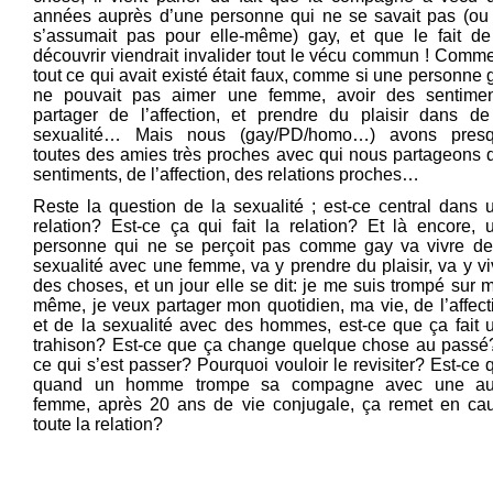
années auprès d’une personne qui ne se savait pas (ou
s’assumait pas pour elle-même) gay, et que le fait de
découvrir viendrait invalider tout le vécu commun ! Comme
tout ce qui avait existé était faux, comme si une personne 
ne pouvait pas aimer une femme, avoir des sentimen
partager de l’affection, et prendre du plaisir dans de
sexualité… Mais nous (gay/PD/homo…) avons pres
toutes des amies très proches avec qui nous partageons 
sentiments, de l’affection, des relations proches…
Reste la question de la sexualité ; est-ce central dans 
relation? Est-ce ça qui fait la relation? Et là encore, 
personne qui ne se perçoit pas comme gay va vivre de
sexualité avec une femme, va y prendre du plaisir, va y vi
des choses, et un jour elle se dit: je me suis trompé sur m
même, je veux partager mon quotidien, ma vie, de l’affect
et de la sexualité avec des hommes, est-ce que ça fait 
trahison? Est-ce que ça change quelque chose au passé
ce qui s’est passer? Pourquoi vouloir le revisiter? Est-ce 
quand un homme trompe sa compagne avec une au
femme, après 20 ans de vie conjugale, ça remet en ca
toute la relation?