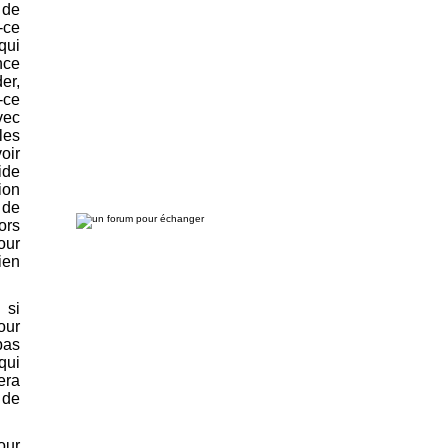
 de
-ce
qui
nce
er,
-ce
vec
les
oir
ide
ion
 de
ors
our
ien
 si
our
pas
qui
era
 de
our