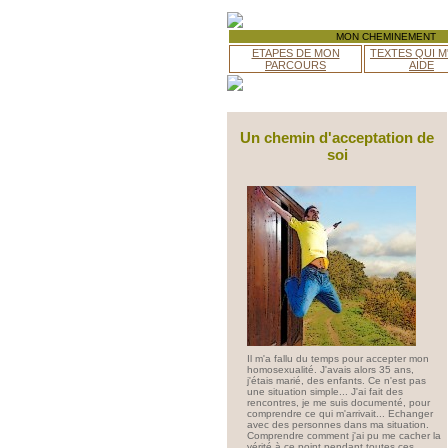
MON CHEMINEMENT
ETAPES DE MON
TEXTES QUI M
PARCOURS
AIDE
Un chemin d'acceptation de
soi
Il m'a fallu du temps pour accepter mon
homosexualité. J'avais alors 35 ans,
j'étais marié, des enfants. Ce n'est pas
une situation simple... J'ai fait des
rencontres, je me suis documenté, pour
comprendre ce qui m'arrivait... Echanger
avec des personnes dans ma situation.
Comprendre comment j'ai pu me cacher la
vérité à ce point pendant toutes ces