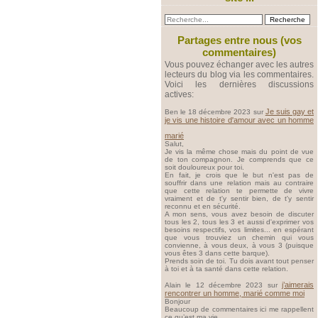
Partages entre nous (vos
commentaires)
Vous pouvez échanger avec les autres
lecteurs du blog via les commentaires.
Voici les dernières discussions
actives:
Je suis gay et
Ben le 18 décembre 2023 sur
je vis une histoire d'amour avec un homme
marié
Salut,
Je vis la même chose mais du point de vue
de ton compagnon. Je comprends que ce
soit douloureux pour toi.
En fait, je crois que le but n'est pas de
souffrir dans une relation mais au contraire
que cette relation te permette de vivre
vraiment et de t'y sentir bien, de t'y sentir
reconnu et en sécurité.
A mon sens, vous avez besoin de discuter
tous les 2, tous les 3 et aussi d'exprimer vos
besoins respectifs, vos limites... en espérant
que vous trouviez un chemin qui vous
convienne, à vous deux, à vous 3 (puisque
vous êtes 3 dans cette barque).
Prends soin de toi. Tu dois avant tout penser
à toi et à ta santé dans cette relation.
j’aimerais
Alain le 12 décembre 2023 sur
rencontrer un homme, marié comme moi
Bonjour
Beaucoup de commentaires ici me rappellent
ce qu’est ma vie.