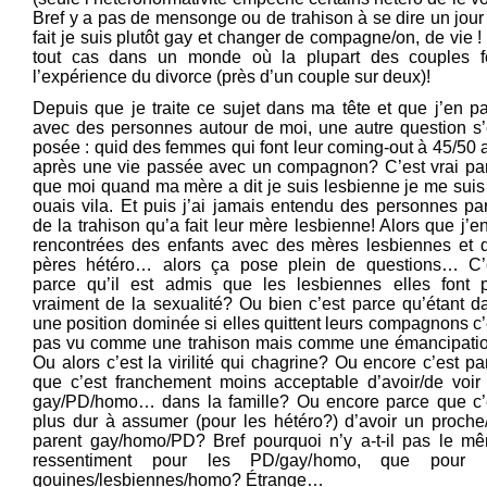
Bref y a pas de mensonge ou de trahison à se dire un jour
fait je suis plutôt gay et changer de compagne/on, de vie !
tout cas dans un monde où la plupart des couples f
l’expérience du divorce (près d’un couple sur deux)!
Depuis que je traite ce sujet dans ma tête et que j’en pa
avec des personnes autour de moi, une autre question s’
posée : quid des femmes qui font leur coming-out à 45/50 
après une vie passée avec un compagnon? C’est vrai pa
que moi quand ma mère a dit je suis lesbienne je me suis 
ouais vila. Et puis j’ai jamais entendu des personnes par
de la trahison qu’a fait leur mère lesbienne! Alors que j’en
rencontrées des enfants avec des mères lesbiennes et 
pères hétéro… alors ça pose plein de questions… C’
parce qu’il est admis que les lesbiennes elles font 
vraiment de la sexualité? Ou bien c’est parce qu’étant d
une position dominée si elles quittent leurs compagnons c’
pas vu comme une trahison mais comme une émancipati
Ou alors c’est la virilité qui chagrine? Ou encore c’est pa
que c’est franchement moins acceptable d’avoir/de voir
gay/PD/homo… dans la famille? Ou encore parce que c’
plus dur à assumer (pour les hétéro?) d’avoir un proche
parent gay/homo/PD? Bref pourquoi n’y a-t-il pas le m
ressentiment pour les PD/gay/homo, que pour 
gouines/lesbiennes/homo? Étrange…