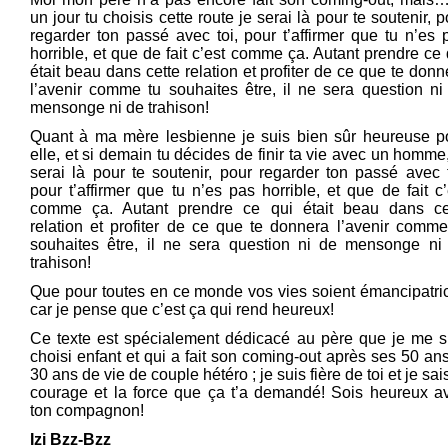
un jour tu choisis cette route je serai là pour te soutenir, p
regarder ton passé avec toi, pour t’affirmer que tu n’es 
horrible, et que de fait c’est comme ça. Autant prendre ce 
était beau dans cette relation et profiter de ce que te donn
l’avenir comme tu souhaites être, il ne sera question ni
mensonge ni de trahison!
Quant à ma mère lesbienne je suis bien sûr heureuse p
elle, et si demain tu décides de finir ta vie avec un homme,
serai là pour te soutenir, pour regarder ton passé avec t
pour t’affirmer que tu n’es pas horrible, et que de fait c’
comme ça. Autant prendre ce qui était beau dans ce
relation et profiter de ce que te donnera l’avenir comme
souhaites être, il ne sera question ni de mensonge ni
trahison!
Que pour toutes en ce monde vos vies soient émancipatri
car je pense que c’est ça qui rend heureux!
Ce texte est spécialement dédicacé au père que je me s
choisi enfant et qui a fait son coming-out après ses 50 ans
30 ans de vie de couple hétéro ; je suis fière de toi et je sai
courage et la force que ça t’a demandé! Sois heureux a
ton compagnon!
Izi Bzz-Bzz