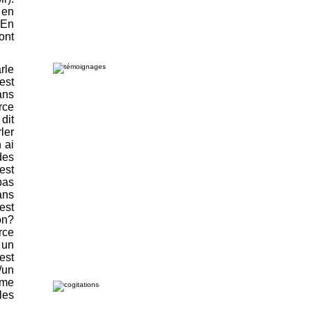
 en
 En
ont
rle
est
ans
rce
dit
ler
 ai
des
est
pas
ans
est
on?
rce
 un
est
/un
ême
les