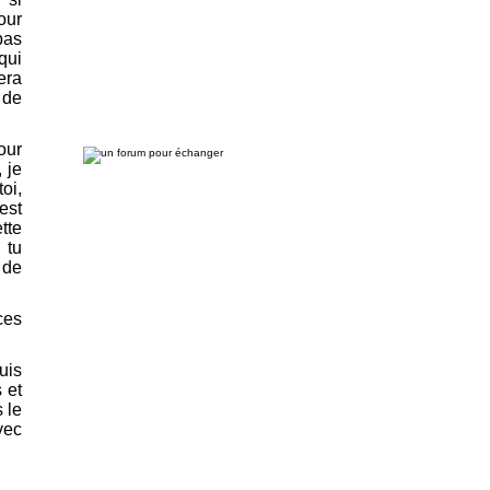
our
pas
qui
era
 de
our
 je
oi,
est
tte
 tu
 de
ces
uis
 et
s le
vec