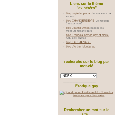
Liens sur le thème
"ex hétéro"
blog unpiedauplacard
et comment on
en sort
blog CHANGERDEVIE
"Je m'oblige
à rester marié"
blog Joannic Arnoi
conseille les
meilleurs romans gays
blog François-Xavier, gay et alors?
Actu gay, photos
blog EAUSAUVAGE
blog d'Arthur Montignac
_____________________
recherche sur le blog par
mot-clé
_____________________
Erotique gay
_____________________
Rechercher un mot sur le
site ...