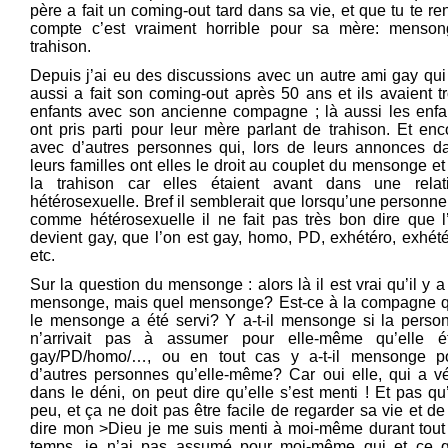
père a fait un coming-out tard dans sa vie, et que tu te re
compte c’est vraiment horrible pour sa mère: menson
trahison.
Depuis j’ai eu des discussions avec un autre ami gay qui 
aussi a fait son coming-out après 50 ans et ils avaient tr
enfants avec son ancienne compagne ; là aussi les enfa
ont pris parti pour leur mère parlant de trahison. Et enc
avec d’autres personnes qui, lors de leurs annonces d
leurs familles ont elles le droit au couplet du mensonge et
la trahison car elles étaient avant dans une relat
hétérosexuelle. Bref il semblerait que lorsqu’une personne 
comme hétérosexuelle il ne fait pas très bon dire que l
devient gay, que l’on est gay, homo, PD, exhétéro, exhété
etc.
Sur la question du mensonge : alors là il est vrai qu’il y a
mensonge, mais quel mensonge? Est-ce à la compagne 
le mensonge a été servi? Y a-t-il mensonge si la perso
n’arrivait pas à assumer pour elle-même qu’elle ét
gay/PD/homo/…, ou en tout cas y a-t-il mensonge p
d’autres personnes qu’elle-même? Car oui elle, qui a v
dans le déni, on peut dire qu’elle s’est menti ! Et pas qu
peu, et ça ne doit pas être facile de regarder sa vie et de
dire mon >Dieu je me suis menti à moi-même durant tout
temps, je n’ai pas assumé pour moi-même qui et ce 