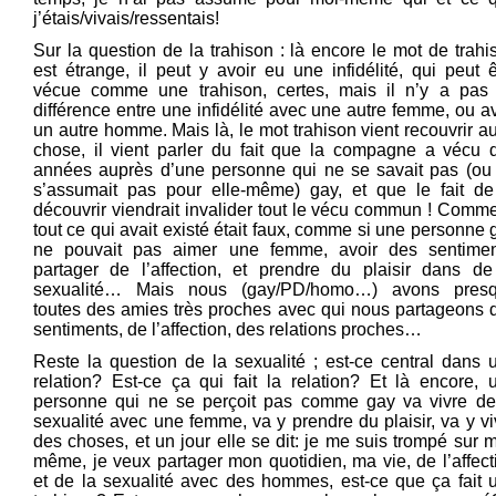
j’étais/vivais/ressentais!
Sur la question de la trahison : là encore le mot de trahi
est étrange, il peut y avoir eu une infidélité, qui peut ê
vécue comme une trahison, certes, mais il n’y a pas
différence entre une infidélité avec une autre femme, ou a
un autre homme. Mais là, le mot trahison vient recouvrir au
chose, il vient parler du fait que la compagne a vécu 
années auprès d’une personne qui ne se savait pas (ou
s’assumait pas pour elle-même) gay, et que le fait de
découvrir viendrait invalider tout le vécu commun ! Comme
tout ce qui avait existé était faux, comme si une personne 
ne pouvait pas aimer une femme, avoir des sentimen
partager de l’affection, et prendre du plaisir dans de
sexualité… Mais nous (gay/PD/homo…) avons pres
toutes des amies très proches avec qui nous partageons 
sentiments, de l’affection, des relations proches…
Reste la question de la sexualité ; est-ce central dans 
relation? Est-ce ça qui fait la relation? Et là encore, 
personne qui ne se perçoit pas comme gay va vivre de
sexualité avec une femme, va y prendre du plaisir, va y vi
des choses, et un jour elle se dit: je me suis trompé sur m
même, je veux partager mon quotidien, ma vie, de l’affect
et de la sexualité avec des hommes, est-ce que ça fait 