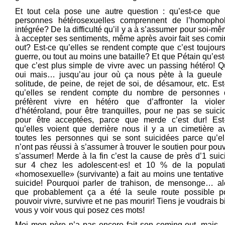
Et tout cela pose une autre question : qu’est-ce que 
personnes hétérosexuelles comprennent de l’homopho
intégrée? De la difficulté qu’il y a à s’assumer pour soi-mê
à accepter ses sentiments, même après avoir fait ses comi
out? Est-ce qu’elles se rendent compte que c’est toujours
guerre, ou tout au moins une bataille? Et que Pétain qu’est
que c’est plus simple de vivre avec un passing hétéro! Q
oui mais… jusqu’au jour où ça nous pète à la gueule
solitude, de peine, de rejet de soi, de désamour, etc. Est
qu’elles se rendent compte du nombre de personnes 
préfèrent vivre en hétéro que d’affronter la viole
d’hétéroland, pour être tranquilles, pour ne pas se suicid
pour être acceptées, parce que merde c’est dur! Est
qu’elles voient que derrière nous il y a un cimetière a
toutes les personnes qui se sont suicidées parce qu’el
n’ont pas réussi à s’assumer à trouver le soutien pour pouv
s’assumer! Merde à la fin c’est la cause de près d’1 suic
sur 4 chez les adolescent·es! et 10 % de la populat
«homosexuelle» (survivante) a fait au moins une tentative
suicide! Pourquoi parler de trahison, de mensonge… al
que probablement ça a été la seule route possible p
pouvoir vivre, survivre et ne pas mourir! Tiens je voudrais b
vous y voir vous qui posez ces mots!
Moi mon père n’a pas encore fait son coming-out, mais…