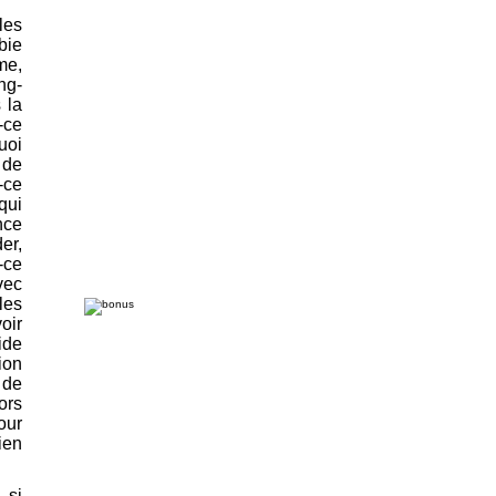
les
bie
me,
ng-
 la
-ce
uoi
 de
-ce
qui
nce
er,
-ce
vec
les
oir
ide
ion
 de
ors
our
ien
 si