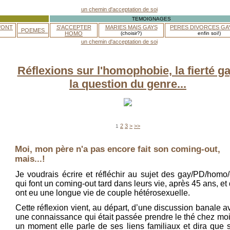
TEMOIGNAGES
'ONT
S'ACCEPTER
MARIES MAIS GAYS
PERES DIVORCES GA
_POEMES_
HOMO
(choisir?)
enfin soi!)
Réflexions sur l'homophobie, la fierté ga
la question du genre...
2
3
>
>>
1
Moi, mon père n'a pas encore fait son coming-out,
mais...!
Je voudrais écrire et réfléchir au sujet des gay/PD/homo/
qui font un coming-out tard dans leurs vie, après 45 ans, et 
ont eu une longue vie de couple hétérosexuelle.
Cette réflexion vient, au départ, d’une discussion banale a
une connaissance qui était passée prendre le thé chez moi
un moment elle parle de ses liens familiaux et dira que 