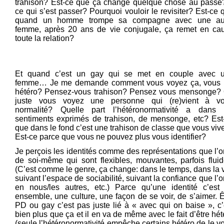
trahison? Est-ce que ça change quelque chose au passé
ce qui s’est passer? Pourquoi vouloir le revisiter? Est-ce 
quand un homme trompe sa compagne avec une au
femme, après 20 ans de vie conjugale, ça remet en ca
toute la relation?
Et quand c’est un gay qui se met en couple avec 
femme… Je me demande comment vous voyez ça, vous 
hétéro? Pensez-vous trahison? Pensez vous mensonge?
juste vous voyez une personne qui (re)vient à vo
normalité? Quelle part l’hétéronormativité a dans 
sentiments exprimés de trahison, de mensonge, etc? Est
que dans le fond c’est une trahison de classe que vous viv
Est-ce parce que vous ne pouvez plus vous identifier?
Je perçois les identités comme des représentations que l’o
de soi-même qui sont flexibles, mouvantes, parfois fluid
(C’est comme le genre, ça change: dans le temps, dans la v
suivant l’espace de sociabilité, suivant la confiance que l’o
en nous/les autres, etc.) Parce qu’une identité c’est
ensemble, une culture, une façon de se voir, de s’aimer. Ê
PD ou gay c’est pas juste lié à « avec qui on baise », c’
bien plus que ça et il en va de même avec le fait d’être hét
(seule l’hétéronormativité empêche certains hétéro de le voi