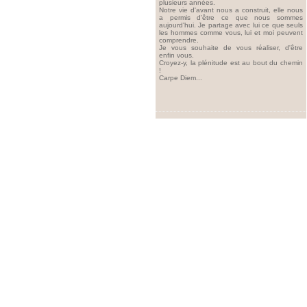
plusieurs années.
Notre vie d'avant nous a construit, elle nous
a permis d'être ce que nous sommes
aujourd'hui. Je partage avec lui ce que seuls
les hommes comme vous, lui et moi peuvent
comprendre.
Je vous souhaite de vous réaliser, d'être
enfin vous.
Croyez-y, la plénitude est au bout du chemin
!
Carpe Diem...