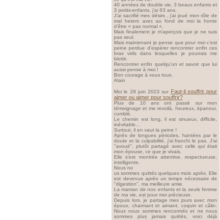
40 années de double vie, 3 beaux enfants et
3 petits-enfants, j’ai 63 ans.
J’ai sacrifié mes désirs , j’ai joué mon rôle de
mal hetero avec au fond de moi la honte
d’être « pas normal «.
Mais finalement je m’aperçois que je ne suis
pas seul.
Mais maintenant je pense que pour moi c’est
peine perdue d’espérer rencontrer enfin ces
bras virils dans lesquelles je pourrais me
blottir.
Rencontrer enfin quelqu’un et savoir que lui
aussi pense à moi.!
Bon courage à vous tous.
Alain
Faut-il souffrir pour
Moi le 28 juin 2023 sur
aimer ou aimer pour souffrir?
Plus de 10 ans ont passé sur mon
témoignage et me revoilà, heureux, épanoui,
comblé.
Le chemin est long, il est sinueux, difficile,
inévitable...
Surtout, il en vaut la peine !
Après de longues périodes, hantées par le
doute et la culpabilité, j'ai franchi le pas. J'ai
"avoué", plutôt partagé avec celle qui était
mon épouse, ce que je vivais.
Elle s'est montrée attentive, respectueuse,
intelligente.
Nous no
us sommes quittés quelques mois après. Elle
est devenue après un temps nécessaire de
"digestion", ma meilleure amie.
La maman de nos enfants et la seule femme
de ma vie, est pour moi précieuse.
Depuis lors, je partage mes jours avec mon
époux, charmant et aimant, coquin et câlin.
Nous nous sommes rencontrés et ne nous
sommes plus jamais quittés, voici déjà