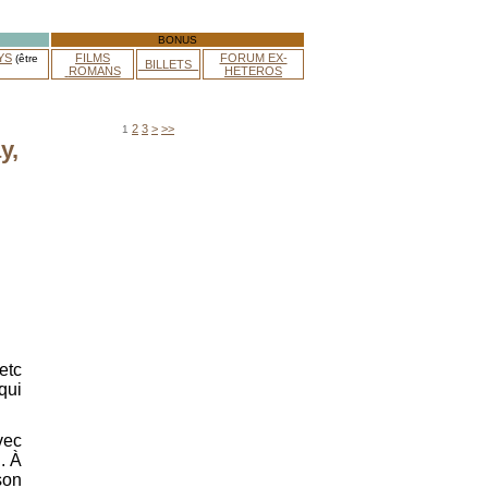
BONUS
YS
FILMS
FORUM EX-
(être
_BILLETS_
ROMANS
HETEROS
2
3
>
>>
1
y,
etc
qui
vec
. À
son