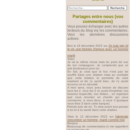
Partages entre nous (vos
commentaires)
Vous pouvez échanger avec les autres
lecteurs du blog via les commentaires.
Voici les dernières discussions
actives:
Je suis gay et
Ben le 18 décembre 2023 sur
je vis une histoire d'amour avec un homme
marié
Salut,
Je vis la même chose mais du point de vue
de ton compagnon. Je comprends que ce
soit douloureux pour toi.
En fait, je crois que le but n'est pas de
souffrir dans une relation mais au contraire
que cette relation te permette de vivre
vraiment et de t'y sentir bien, de t'y sentir
reconnu et en sécurité.
A mon sens, vous avez besoin de discuter
tous les 2, tous les 3 et aussi d'exprimer vos
besoins respectifs, vos limites... en espérant
que vous trouviez un chemin qui vous
convienne, à vous deux, à vous 3 (puisque
vous êtes 3 dans cette barque).
Prends soin de toi. Tu dois avant tout penser
à toi et à ta santé dans cette relation.
j’aimerais
Alain le 12 décembre 2023 sur
rencontrer un homme, marié comme moi
Bonjour
Beaucoup de commentaires ici me rappellent
ce qu’est ma vie.