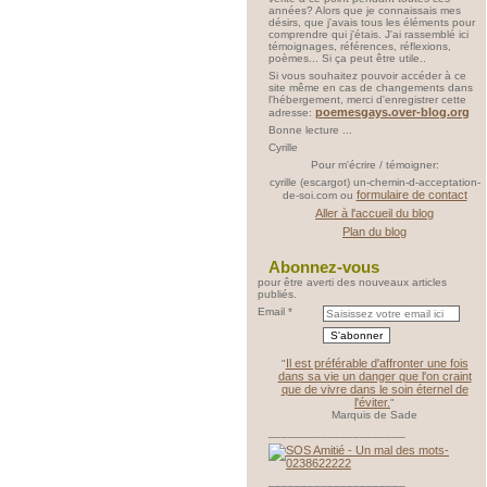
années? Alors que je connaissais mes
désirs, que j'avais tous les éléments pour
comprendre qui j'étais. J'ai rassemblé ici
témoignages, références, réflexions,
poèmes... Si ça peut être utile..
Si vous souhaitez pouvoir accéder à ce
site même en cas de changements dans
l'hébergement, merci d'enregistrer cette
poemesgays.over-blog.org
adresse:
Bonne lecture ...
Cyrille
Pour m'écrire / témoigner:
cyrille (escargot) un-chemin-d-acceptation-
formulaire de contact
de-soi.com ou
Aller à l'accueil du blog
Plan du blog
Abonnez-vous
pour être averti des nouveaux articles
publiés.
Email
Il est préférable d'affronter une fois
"
dans sa vie un danger que l'on craint
que de vivre dans le soin éternel de
l'éviter.
"
Marquis de Sade
_____________________
_____________________