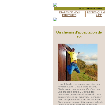
MON CHEMINEMENT
ETAPES DE MON
TEXTES QUI M
PARCOURS
AIDE
Un chemin d'acceptation de
soi
Il m'a fallu du temps pour accepter mon
homosexualité. J'avais alors 35 ans,
j'étais marié, des enfants. Ce n'est pas
une situation simple... J'ai fait des
rencontres, je me suis documenté, pour
comprendre ce qui m'arrivait... Echanger
avec des personnes dans ma situation.
Comprendre comment j'ai pu me cacher la
vérité à ce point pendant toutes ces