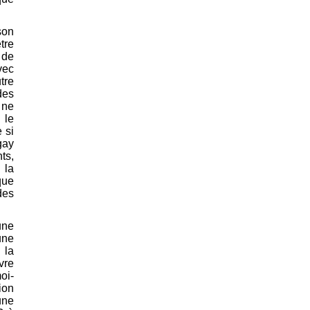
son
tre
 de
vec
tre
des
 ne
 le
 si
gay
ts,
 la
que
des
une
une
 la
vre
oi-
ion
une