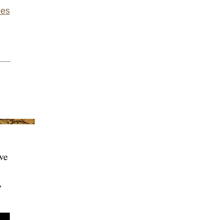
les
ave
,