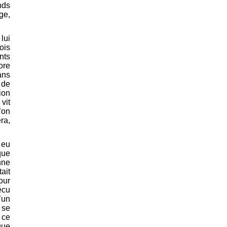
nds
ge,
lui
ois
nts
ore
ans
 de
ion
vit
’on
ra,
 eu
que
nne
ait
our
écu
’un
 se
 ce
que