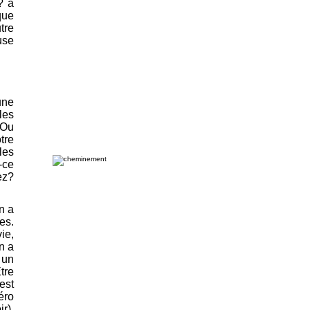
? à
que
tre
use
une
les
 Ou
tre
les
-ce
ez?
n a
es.
ie,
n a
 un
tre
est
éro
r).