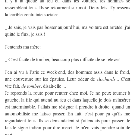
Il y a la queue au feu et, dans les voitures, les hommes se
ressemblent tous. Ils se retournent sur moi. Deux fois. J'y ressens
la terrible contrainte sociale:
_ Je sais, je vais pas bosser aujourd'hui, ma voiture est arrêtée, j'ai
quitté le flux, je sais !
J'entends ma mère:
_ C'est facile de tomber, beaucoup plus difficile de se relever!
J'en ai vu à Paris ce week-end, des hommes assis dans le froid,
une couverture sur les épaules. Leur odeur de
clochards
... C'est
vite fait,
de tomber
, disait-elle ...
Je reprends la route pour rentrer chez moi. Je ne peux tourner à
gauche; la file qui attend au feu et dans laquelle je dois m'insérer
est interminable. J'allais me résigner à prendre à droite, quand un
automobiliste me laisse passer. En fait, c'est pour ça qu'ils me
regardaient tous. Ils se demandaient si j'attendais pour passer. Je
fais le signe indien pour dire merci. Je m'en vais prendre soin de
moi.