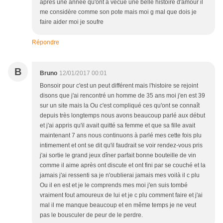
après une année qu'ont à vécue une belle histoire d'amour il
me considère comme son pote mais moi g mal que dois je
faire aider moi je soufre
Répondre
B
Bruno
12/01/2017 00:01
Bonsoir pour c'est un peut différent mais l'histoire se rejoint
disons que j'ai rencontré un homme de 35 ans moi j'en est 39
sur un site mais la Ou c'est compliqué ces qu'ont se connaît
depuis très longtemps nous avons beaucoup parlé aux début
et j'ai appris qu'il avait quitté sa femme et que sa fille avait
maintenant 7 ans nous continuons à parlé mes cette fois plu
intimement et ont se dit qu'il faudrait se voir rendez-vous pris
j'ai sortie le grand jeux dîner parfait bonne bouteille de vin
comme il aime après ont discute et ont fini par se couché et la
jamais j'ai ressenti sa je n'oublierai jamais mes voilà il c plu
Ou il en est et je le comprends mes moi j'en suis tombé
vraiment fout amoureux de lui et je c plu comment faire et j'ai
mal il me manque beaucoup et en même temps je ne veut
pas le bousculer de peur de le perdre.