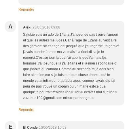
Répondre
A
Alexi
23/08/2018 09:06
Salut,je suis un ado de 14ans.J'ai peur de pas trouvé l'amour
et que les autres me juges.Car à l'âge de 12ans au vestiaire
des gars ont se changaient jusqu'à que j'ai regardé un gars et
j'avais bonder le mec ma vu mais il a rient di sa je le
remerci.C'est se jour là que j'ai appris que j'aimais les
hommes.J'ai peur que là j'ai 14ans et si à mon secondaire c
que jhabite au canada.Comme au secondaire je dois bien
faire attention,car si je fais quelque chose dhomo tout le
monde vat mintimider blablabla aussi,comme j'avais dis j'ai
peur de pas trouvé un copain ou un marie est-ce que
quelqu'un pourrait m'aider.<br /> <br /> ecrivez moi sur:<br />
zozoben102@gmail.com mieux par hangouts
Répondre
E
El Conde
10/05/2018 10:53