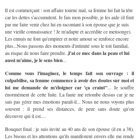
Il est commerçant : son affaire tourne mal, sa femme lui fait la tête
car les dettes s'accumulent. Je fais mon possible, je les aide (il finit
par me faire venir chez lui en racontant à son épouse que je suis
une vieille connaissance ! Je m'adapte et accrédite ce mensonge).
Les ennuis ne font qu'empirer et notre amour se renforce encore
plus...Nous passons des moments d'intimité sous le toit familial,
J'ai ce mec dans la peau et lui
au risque de nous faire prendre.
aussi m'aime, je le sens bien
...
Comme vous l'imaginez, le temps fait son ouvrage : il
culpabilise, sa femme commence à avoir des doutes sur moi et
lui me demande de m'éloigner car 'ça craint"
... Je souffre
énormément de cette fuite. La faute me retombe dessus car je ne
sais pas gérer mes émotions paraît-il... Nous ne nous voyons plus
souvent : il prend ses distances, de peur sans doute qu'on
découvre qui il est....
Bouquet final : je suis invité au 40 ans de son épouse (il en a 38).
Les bisous et les attentions qu'ils manifestent envers elle me rende