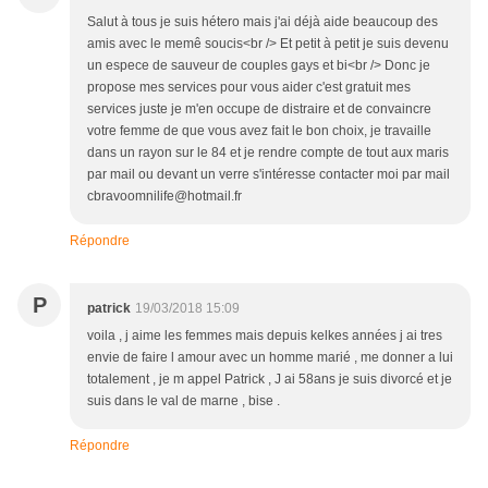
Salut à tous je suis hétero mais j'ai déjà aide beaucoup des
amis avec le memê soucis<br /> Et petit à petit je suis devenu
un espece de sauveur de couples gays et bi<br /> Donc je
propose mes services pour vous aider c'est gratuit mes
services juste je m'en occupe de distraire et de convaincre
votre femme de que vous avez fait le bon choix, je travaille
dans un rayon sur le 84 et je rendre compte de tout aux maris
par mail ou devant un verre s'intéresse contacter moi par mail
cbravoomnilife@hotmail.fr
Répondre
P
patrick
19/03/2018 15:09
voila , j aime les femmes mais depuis kelkes années j ai tres
envie de faire l amour avec un homme marié , me donner a lui
totalement , je m appel Patrick , J ai 58ans je suis divorcé et je
suis dans le val de marne , bise .
Répondre