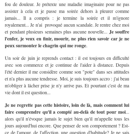
fou de douleur. Je prétexte une maladie imaginaire pour ne pas
assister à cela et je passe ma soirée dehors à pleurer comme
jamais... Il a compris : je termine la soirée et il m'ignore
royalement... Je n'ai provoqué aucun scandale. Je rentre chez moi
Je souffre
et pendant plusieurs semaines plus aucune nouvelle...
l'enfer, je veux en finir, mourir, ne plus rien savoir car je ne
peux surmonter le chagrin qui me ronge
.
Un soir de juin je reprends contact : il est toujours en difficulté
avec son commerce et je continue de l'aider à distance. Depuis
l'été dernier il me considère comme son "pote" dans ses attitudes
et n'a plus aucune tendresse. Moi, je suis toujours accro : j'ai beau
m'obliger à lâcher prise je n'y arrive pas. Et pourtant c'est de ma
vie dont il est question...
Je ne regrette pas cette histoire, loin de là, mais comment lui
faire comprendre qu'il a compté au-delà de tout pour moi
...
alors qu'il n'évoque jamais le sujet bien qu'il m'appelle tous les
jours aujourd'hui encore. Que penser de son comportement ? Est-
ce de l'amour, de l'affection, une question d'habitude? Je ne sais