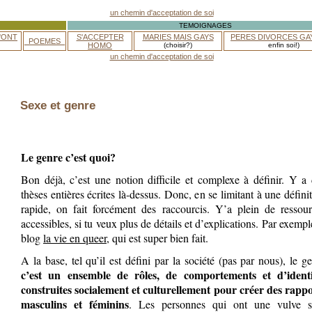
TEMOIGNAGES
'ONT
S'ACCEPTER
MARIES MAIS GAYS
PERES DIVORCES GA
_POEMES_
HOMO
(choisir?)
enfin soi!)
Sexe et genre
Le genre c’est quoi?
Bon déjà, c’est une notion difficile et complexe à définir. Y a
thèses entières écrites là-dessus. Donc, en se limitant à une défini
rapide, on fait forcément des raccourcis. Y’a plein de ressour
accessibles, si tu veux plus de détails et d’explications. Par exempl
blog
l
a vie en queer
, qui est super bien fait.
A la base, tel qu’il est défini par la société (pas par nous), le g
c’est un ensemble de rôles, de comportements et d’identi
construites socialement et culturellement pour créer des rappo
masculins et féminins
. Les personnes qui ont une vulve s