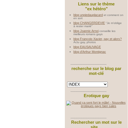
Liens sur le thème
"ex hétéro"
blog unpiedauplacard
et comment on
en sort
blog CHANGERDEVIE
"Je m'oblige
à rester marié"
blog Joannic Arnoi
conseille les
meilleurs romans gays
blog François-Xavier, gay et alors?
Actu gay, photos
blog EAUSAUVAGE
blog d'Arthur Montignac
_____________________
recherche sur le blog par
mot-clé
_____________________
Erotique gay
_____________________
Rechercher un mot sur le
site ...