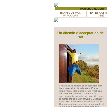
MON CHEMINEMENT
ETAPES DE MON
TEXTES QUI M
PARCOURS
AIDE
Un chemin d'acceptation de
soi
Il m'a fallu du temps pour accepter mon
homosexualité. J'avais alors 35 ans,
j'étais marié, des enfants. Ce n'est pas
une situation simple... J'ai fait des
rencontres, je me suis documenté, pour
comprendre ce qui m'arrivait... Echanger
avec des personnes dans ma situation.
Comprendre comment j'ai pu me cacher la
vérité à ce point pendant toutes ces