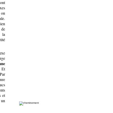
sont
exes
ù on
ale.
bien
 de
 la
tité
exe
arge
nne
. Et
 Par
nre
rucs
ents
s et
 un