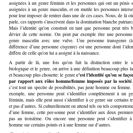
assignées à un genre féminin et les personnes qui ont un pénis 
assignées à un genre masculin, et on mutile les personnes inters
pour leur impos
er
de rentrer dans une de ces cases. Nous, de là o
parle, ces rapports s’inscrivent dans la domination blanche patriarc
Mais l’identité qu’on construit en tant que personne peut très 
dévier de cette norme. On peut par exemple être une personne
genre masculin avec une vulve. Une personne transgenre (à
différence d’une personne cisgenre) est une personne dont l’iden
diffère de celle qu’on lui a assigné à la naissance.
A partir de là, une fois qu’on fait la distinction entre le s
biologique et le genre, on arrive à une définition beaucoup plus l
c’est l’identité qu’
on
s
e
faço
et beaucoup plus chouette: le genre
par rapport aux rôles homme/femme imposés par la société
c’est tout un spectre de possibilités, pas juste homme ou femme.
exemple, une personne peut s’identifier complètement à un ge
féminin, mais elle peut aussi s’identifier à ce genre sur certains t
et pas d’autres. Si culturellement on attend tels ou tels comportem
d’une femme, cette per-sonne peut s’identifier aux deux premier
pas au troisième. Ou encore une personne peut s’identifier à
homme sur certains points et à une femme sur d’autres.