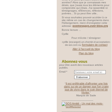
années? Alors que je connaissais mes
désirs, que j'avais tous les éléments pour
comprendre qui j'étais. J'ai rassemblé ici
témoignages, références, réflexions,
poèmes... Si ça peut être utile..
Si vous souhaitez pouvoir accéder à ce
site même en cas de changements dans
l'hébergement, merci d'enregistrer cette
poemesgays.over-blog.org
adresse:
Bonne lecture ...
Cyrille
Pour m'écrire / témoigner:
cyrille (escargot) un-chemin-d-acceptation-
formulaire de contact
de-soi.com ou
Aller à l'accueil du blog
Plan du blog
Abonnez-vous
pour être averti des nouveaux articles
publiés.
Email
Il est préférable d'affronter une fois
"
dans sa vie un danger que l'on craint
que de vivre dans le soin éternel de
l'éviter.
"
Marquis de Sade
_____________________
_____________________