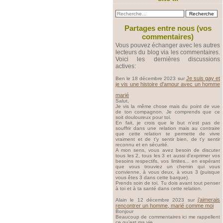
Partages entre nous (vos
commentaires)
Vous pouvez échanger avec les autres
lecteurs du blog via les commentaires.
Voici les dernières discussions
actives:
Je suis gay et
Ben le 18 décembre 2023 sur
je vis une histoire d'amour avec un homme
marié
Salut,
Je vis la même chose mais du point de vue
de ton compagnon. Je comprends que ce
soit douloureux pour toi.
En fait, je crois que le but n'est pas de
souffrir dans une relation mais au contraire
que cette relation te permette de vivre
vraiment et de t'y sentir bien, de t'y sentir
reconnu et en sécurité.
A mon sens, vous avez besoin de discuter
tous les 2, tous les 3 et aussi d'exprimer vos
besoins respectifs, vos limites... en espérant
que vous trouviez un chemin qui vous
convienne, à vous deux, à vous 3 (puisque
vous êtes 3 dans cette barque).
Prends soin de toi. Tu dois avant tout penser
à toi et à ta santé dans cette relation.
j’aimerais
Alain le 12 décembre 2023 sur
rencontrer un homme, marié comme moi
Bonjour
Beaucoup de commentaires ici me rappellent
ce qu’est ma vie.