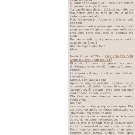
40 années de double vie, 3 beaux enfants et
3 petits-enfants, j’ai 63 ans.
J’ai sacrifié mes désirs , j’ai joué mon rôle de
mal hetero avec au fond de moi la honte
d’être « pas normal «.
Mais finalement je m’aperçois que je ne suis
pas seul.
Mais maintenant je pense que pour moi c’est
peine perdue d’espérer rencontrer enfin ces
bras virils dans lesquelles je pourrais me
blottir.
Rencontrer enfin quelqu’un et savoir que lui
aussi pense à moi.!
Bon courage à vous tous.
Alain
Faut-il souffrir pour
Moi le 28 juin 2023 sur
aimer ou aimer pour souffrir?
Plus de 10 ans ont passé sur mon
témoignage et me revoilà, heureux, épanoui,
comblé.
Le chemin est long, il est sinueux, difficile,
inévitable...
Surtout, il en vaut la peine !
Après de longues périodes, hantées par le
doute et la culpabilité, j'ai franchi le pas. J'ai
"avoué", plutôt partagé avec celle qui était
mon épouse, ce que je vivais.
Elle s'est montrée attentive, respectueuse,
intelligente.
Nous no
us sommes quittés quelques mois après. Elle
est devenue après un temps nécessaire de
"digestion", ma meilleure amie.
La maman de nos enfants et la seule femme
de ma vie, est pour moi précieuse.
Depuis lors, je partage mes jours avec mon
époux, charmant et aimant, coquin et câlin.
Nous nous sommes rencontrés et ne nous
sommes plus jamais quittés, voici déjà