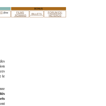
BONUS
YS
FILMS
FORUM EX-
(être
_BILLETS_
ROMANS
HETEROS
 des
tion
ces
e le
enre
tés
rts
ont