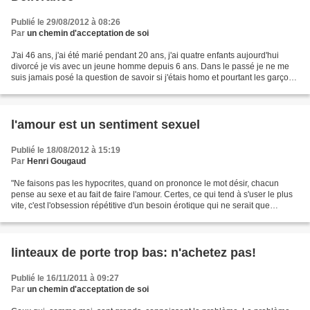
Publié le 29/08/2012 à 08:26
Par
un chemin d'acceptation de soi
J'ai 46 ans, j'ai été marié pendant 20 ans, j'ai quatre enfants aujourd'hui
divorcé je vis avec un jeune homme depuis 6 ans. Dans le passé je ne me
suis jamais posé la question de savoir si j'étais homo et pourtant les garçons
ne m'étaient pas indifférents......
l'amour est un sentiment sexuel
Publié le 18/08/2012 à 15:19
Par
Henri Gougaud
"Ne faisons pas les hypocrites, quand on prononce le mot désir, chacun
pense au sexe et au fait de faire l'amour. Certes, ce qui tend à s'user le plus
vite, c'est l'obsession répétitive d'un besoin érotique qui ne serait que
génital. Mais l'état amoureux...
linteaux de porte trop bas: n'achetez pas!
Publié le 16/11/2011 à 09:27
Par
un chemin d'acceptation de soi