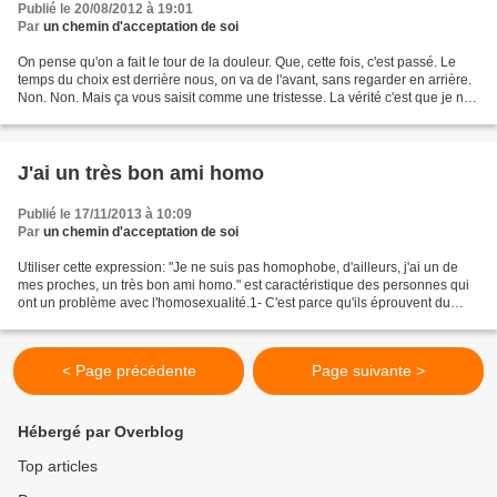
Publié le 20/08/2012 à 19:01
Par
un chemin d'acceptation de soi
On pense qu'on a fait le tour de la douleur. Que, cette fois, c'est passé. Le
temps du choix est derrière nous, on va de l'avant, sans regarder en arrière.
Non. Non. Mais ça vous saisit comme une tristesse. La vérité c'est que je ne
sais pas plus qu'avant...
J'ai un très bon ami homo
Publié le 17/11/2013 à 10:09
Par
un chemin d'acceptation de soi
Utiliser cette expression: "Je ne suis pas homophobe, d'ailleurs, j'ai un de
mes proches, un très bon ami homo." est caractéristique des personnes qui
ont un problème avec l'homosexualité.1- C'est parce qu'ils éprouvent du
ressentiment vis-a-vis des gays...
< Page précédente
Page suivante >
Hébergé par Overblog
Top articles