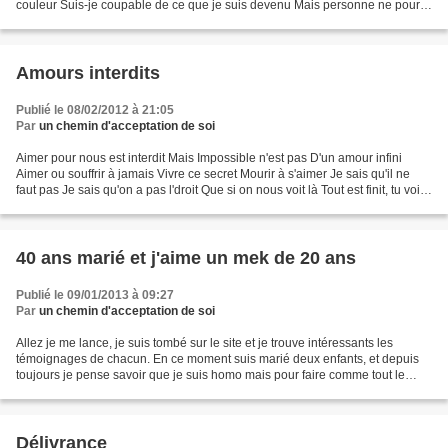
couleur Suis-je coupable de ce que je suis devenu Mais personne ne pourra
m'aider La vie ne veut pas de moi Je...
Amours interdits
Publié le 08/02/2012 à 21:05
Par
un chemin d'acceptation de soi
Aimer pour nous est interdit Mais Impossible n'est pas D'un amour infini
Aimer ou souffrir à jamais Vivre ce secret Mourir à s'aimer Je sais qu'il ne
faut pas Je sais qu'on a pas l'droit Que si on nous voit là Tout est finit, tu vois.
Mais j'ai besoin...
40 ans marié et j'aime un mek de 20 ans
Publié le 09/01/2013 à 09:27
Par
un chemin d'acceptation de soi
Allez je me lance, je suis tombé sur le site et je trouve intéressants les
témoignages de chacun. En ce moment suis marié deux enfants, et depuis
toujours je pense savoir que je suis homo mais pour faire comme tout le
monde je n'ai pas accepté cela et...
Délivrance