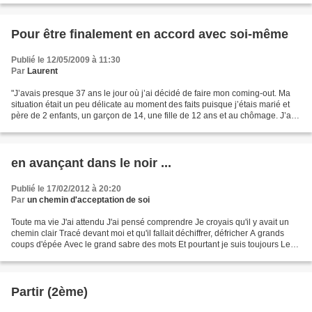
Pour être finalement en accord avec soi-même
Publié le 12/05/2009 à 11:30
Par
Laurent
"J’avais presque 37 ans le jour où j’ai décidé de faire mon coming-out. Ma
situation était un peu délicate au moment des faits puisque j’étais marié et
père de 2 enfants, un garçon de 14, une fille de 12 ans et au chômage. J’ai
toujours su que j’étais...
en avançant dans le noir ...
Publié le 17/02/2012 à 20:20
Par
un chemin d'acceptation de soi
Toute ma vie J'ai attendu J'ai pensé comprendre Je croyais qu'il y avait un
chemin clair Tracé devant moi et qu'il fallait déchiffrer, défricher A grands
coups d'épée Avec le grand sabre des mots Et pourtant je suis toujours Le
même sentier creux et obscur...
Partir (2ème)