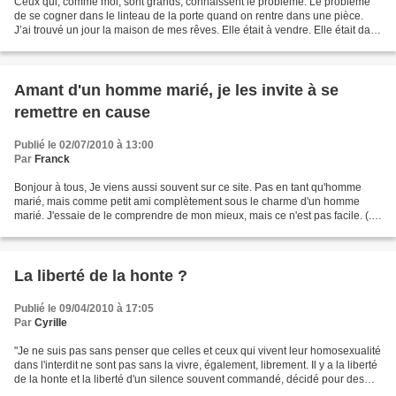
Ceux qui, comme moi, sont grands, connaissent le problème. Le problème
de se cogner dans le linteau de la porte quand on rentre dans une pièce.
J’ai trouvé un jour la maison de mes rêves. Elle était à vendre. Elle était dans
mes prix. Il y avait juste...
Amant d'un homme marié, je les invite à se
remettre en cause
Publié le 02/07/2010 à 13:00
Par
Franck
Bonjour à tous, Je viens aussi souvent sur ce site. Pas en tant qu'homme
marié, mais comme petit ami complètement sous le charme d'un homme
marié. J'essaie de le comprendre de mon mieux, mais ce n'est pas facile. (...)
Mon avis ne sera sans doute pas...
La liberté de la honte ?
Publié le 09/04/2010 à 17:05
Par
CyriIIe
"Je ne suis pas sans penser que celles et ceux qui vivent leur homosexualité
dans l'interdit ne sont pas sans la vivre, également, librement. Il y a la liberté
de la honte et la liberté d'un silence souvent commandé, décidé pour des
raisons finalement...