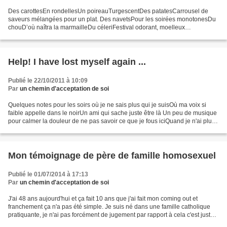
Des carottesEn rondellesUn poireauTurgescentDes patatesCarrousel de
saveurs mélangées pour un plat. Des navetsPour les soirées monotonesDu
chouD’où naîtra la marmailleDu céleriFestival odorant, moelleux
etgouleyant. Des fruits?Pas tropPeut-être un abricotSa...
Help! I have lost myself again ...
Publié le 22/10/2011 à 10:09
Par
un chemin d'acceptation de soi
Quelques notes pour les soirs où je ne sais plus qui je suisOù ma voix si
faible appelle dans le noirUn ami qui sache juste être là Un peu de musique
pour calmer la douleur de ne pas savoir ce que je fous iciQuand je n'ai plus
envie d'avancer pour aller...
Mon témoignage de père de famille homosexuel
Publié le 01/07/2014 à 17:13
Par
un chemin d'acceptation de soi
J'ai 48 ans aujourd'hui et ça fait 10 ans que j'ai fait mon coming out et
franchement ça n'a pas été simple. Je suis né dans une famille catholique
pratiquante, je n'ai pas forcément de jugement par rapport à cela c'est juste
pour comprendre le reste...