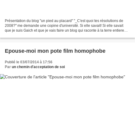
Présentation du blog "un pied au placard" "_C'est quoi tes résolutions de
2008?" me demande une copine d'université. Si elle savait! Si elle savait
que je suis Gaich et que je vais faire un blog qui raconte à la terre entiere
que j'ai un secret que personne...
Epouse-moi mon pote film homophobe
Publié le 03/07/2014 à 17:56
Par
un chemin d'acceptation de soi