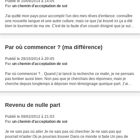
Publié le 10/09/2014 à 14:05
Par
un chemin d'acceptation de soi
J'ai quitté mon pays pour accomplir l'un des mes rêves d'enfance: connaître
une nouvelle langue et une autre culture, mais ce que j'ai trouvé ici ça a été
bien le tourment de ma vie. C'est de la faute d'un cousin éloigné que je suis
aujourd'hui dans ce...
Par où commencer ? (ma différence)
Publié le 28/10/2014 à 20:05
Par
un chemin d'acceptation de soi
Par où commencer ?... Quand j’ai lancé la recherche ce matin, je ne pensais
pas tomber aussi bien. Non pas que je cherchais des réponses, mais je
cherche depuis longtemps à déposer mon témoignage quelque part. J’ai
senti très tôt ma différence. L’insouciance...
Revenu de nulle part
Publié le 08/02/2012 à 21:03
Par
un chemin d'acceptation de soi
Je ne sais pas où aller Je ne sais pas où chercher Je ne sais pas qui
pourrait m'aider Où je pourrais trouver Dans ce monde si fade Un peu de