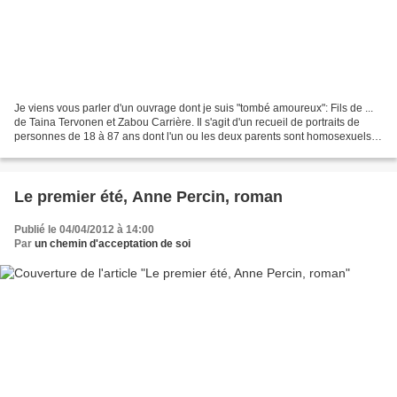
Je viens vous parler d'un ouvrage dont je suis "tombé amoureux": Fils de ...
de Taina Tervonen et Zabou Carrière. Il s'agit d'un recueil de portraits de
personnes de 18 à 87 ans dont l'un ou les deux parents sont homosexuels.
Je veux vous parler d'un...
Le premier été, Anne Percin, roman
Publié le 04/04/2012 à 14:00
Par
un chemin d'acceptation de soi