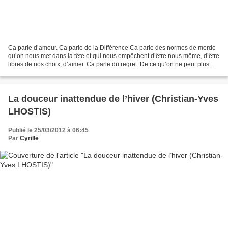
Ca parle d’amour. Ca parle de la Différence Ca parle des normes de merde
qu’on nous met dans la tête et qui nous empêchent d’être nous même, d’être
libres de nos choix, d’aimer. Ca parle du regret. De ce qu’on ne peut plus
changer. Et aussi des combats...
La douceur inattendue de l’hiver (Christian-Yves
LHOSTIS)
Publié le 25/03/2012 à 06:45
Par
CyriIIe