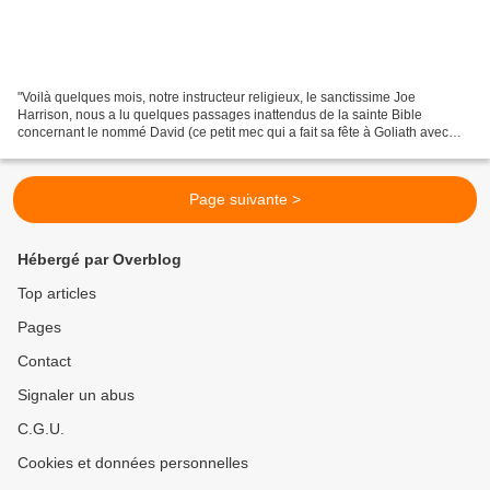
"Voilà quelques mois, notre instructeur religieux, le sanctissime Joe
Harrison, nous a lu quelques passages inattendus de la sainte Bible
concernant le nommé David (ce petit mec qui a fait sa fête à Goliath avec
son lance-pierres) et le nommé Jonathan...
Page suivante >
Hébergé par Overblog
Top articles
Pages
Contact
Signaler un abus
C.G.U.
Cookies et données personnelles