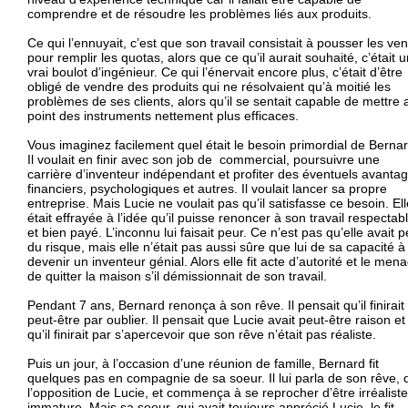
comprendre et de résoudre les problèmes liés aux produits.
Ce qui l’ennuyait, c’est que son travail consistait à pousser les ve
pour remplir les quotas, alors que ce qu’il aurait souhaité, c’était 
vrai boulot d’ingénieur. Ce qui l’énervait encore plus, c’était d’être
obligé de vendre des produits qui ne résolvaient qu’à moitié les
problèmes de ses clients, alors qu’il se sentait capable de mettre 
point des instruments nettement plus efficaces.
Vous imaginez facilement quel était le besoin primordial de Bernar
Il voulait en finir avec son job de commercial, poursuivre une
carrière d’inventeur indépendant et profiter des éventuels avanta
financiers, psychologiques et autres. Il voulait lancer sa propre
entreprise. Mais Lucie ne voulait pas qu’il satisfasse ce besoin. Ell
était effrayée à l’idée qu’il puisse renoncer à son travail respectab
et bien payé. L’inconnu lui faisait peur. Ce n’est pas qu’elle avait 
du risque, mais elle n’était pas aussi sûre que lui de sa capacité à
devenir un inventeur génial. Alors elle fit acte d’autorité et le men
de quitter la maison s’il démissionnait de son travail.
Pendant 7 ans, Bernard renonça à son rêve. Il pensait qu’il finirait
peut-être par oublier. Il pensait que Lucie avait peut-être raison et
qu’il finirait par s’apercevoir que son rêve n’était pas réaliste.
Puis un jour, à l’occasion d’une réunion de famille, Bernard fit
quelques pas en compagnie de sa soeur. Il lui parla de son rêve, 
l’opposition de Lucie, et commença à se reprocher d’être irréaliste
immature. Mais sa soeur, qui avait toujours apprécié Lucie, le fit