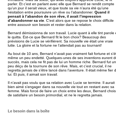
parler. Et c’est en parlant avec elle que Bernard se rendit compte
qu’un jour il serait vieux, et que toute sa vie n’aura été qu’une
hésitation entre poursuivre un rêve ou l’abandonner.
Quand il
pensait à l’abandon de son rêve, il avait l’impression
d’abandonner sa vie
. C’est alors que se repose le choix difficile
entre assouvir son besoin et rester dans la relation.
Bernard démissionna de son travail. Lucie quant à elle tint parole 
le quitta. Est-ce que Bernard fit le bon choix? Beaucoup des
prévisions de Lucie se vérifièrent. Sa nouvelle vie était une vraie
lutte. La gloire et la fortune ne l’attendait pas au tournant!
Au bout de 10 ans, Bernard n’avait pas vraiment fait fortune et s’ét
même un peu endetté. Quelques-unes de ses inventions eurent d
succès, mais cela ne fit pas de lui un homme riche. Bernard fut un
peu déçu de la tournure de son rêve. Mais, et c’est crucial, il ne
regretta jamais de s’être lancé dans l’aventure. Il était même fier 
lui. Et puis, il aimait son travail.
Il n’avait pas voulu que sa relation avec Lucie se termine. Il aurait
bien aimé s’engager dans sa nouvelle vie tout en restant avec sa
femme. Mais forcé de faire un choix entre les deux, Bernard choisi
de satisfaire un besoin primordial, et ne le regretta jamais.
Le besoin dans la boîte