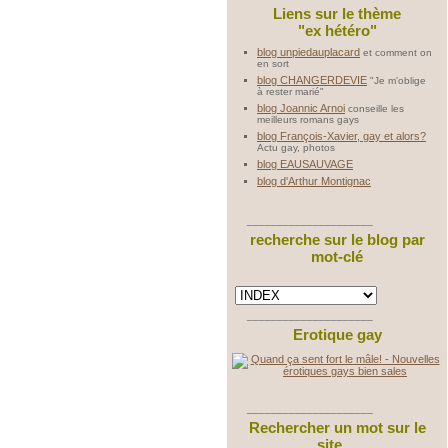
Liens sur le thème
"ex hétéro"
blog unpiedauplacard
et comment on
en sort
blog CHANGERDEVIE
"Je m'oblige
à rester marié"
blog Joannic Arnoi
conseille les
meilleurs romans gays
blog François-Xavier, gay et alors?
Actu gay, photos
blog EAUSAUVAGE
blog d'Arthur Montignac
_____________________
recherche sur le blog par
mot-clé
_____________________
Erotique gay
_____________________
Rechercher un mot sur le
site ...