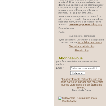
années? Alors que je connaissais mes
désirs, que j'avais tous les éléments pour
comprendre qui j'étais. J'ai rassemblé ici
témoignages, références, réflexions,
poèmes... Si ça peut être utile..
Si vous souhaitez pouvoir accéder à ce
site même en cas de changements dans
l'hébergement, merci d'enregistrer cette
poemesgays.over-blog.org
adresse:
Bonne lecture ...
Cyrille
Pour m'écrire / témoigner:
cyrille (escargot) un-chemin-d-acceptation-
formulaire de contact
de-soi.com ou
Aller à l'accueil du blog
Plan du blog
Abonnez-vous
pour être averti des nouveaux articles
publiés.
Email
Il est préférable d'affronter une fois
"
dans sa vie un danger que l'on craint
que de vivre dans le soin éternel de
l'éviter.
"
Marquis de Sade
_____________________
_____________________