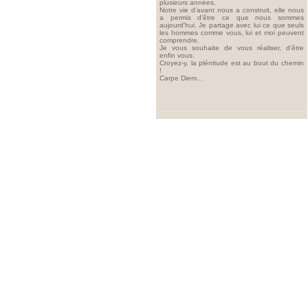
plusieurs années.
Notre vie d'avant nous a construit, elle nous
a permis d'être ce que nous sommes
aujourd'hui. Je partage avec lui ce que seuls
les hommes comme vous, lui et moi peuvent
comprendre.
Je vous souhaite de vous réaliser, d'être
enfin vous.
Croyez-y, la plénitude est au bout du chemin
!
Carpe Diem...