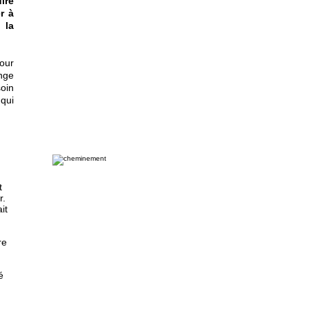
ire
r à
 la
our
ange
oin
 qui
t
r.
it
re
é