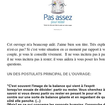
Cet ouvrage m'a beaucoup aidé. J'aime bien son titre. Très expli
n'est-ce pas? Si c'est votre situation en ce moment par rapport à v
couple, je vous le conseille vivement. Il ne vous incitera pas à par
il ne vous incitera pas à rester; il vous aidera à vous poser les bo
questions.
UN DES POSTULATS PRINCIPAL DE L'OUVRAGE:
"C'est souvent l'image de la balance qui vient à l'esprit
lorsqu'on essaie de décider: partir ou rester. Vous cherchez à
savoir si vous devez partir ou rester en pesant le pour et le
contre sur une sorte de balance géante et en regardant de q
côté elle penche. (...)
[Mais] en ce qui concerne les rapports humains, l'approche 