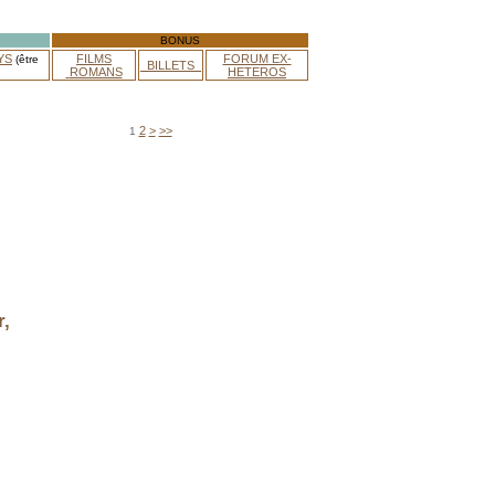
BONUS
YS
FILMS
FORUM EX-
(être
_BILLETS_
ROMANS
HETEROS
2
>
>>
1
r,