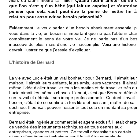
Alors où faut-il mettre la limite?
Quand faut-il arrêter de se d
que l’on n’est qu’un bébé [qui fait un caprice] et s’autorise
penser que cela vaut peut-être la peine de mettre fin à
relation pour assouvir ce besoin primordial?
Evidemment, je veux parler d’un besoin absolument essentiel p
vous dans la vie, un besoin si important que ne pas l’obtenir ch
complètement le sens de votre vie. Je ne parle pas d’un bes
inassouvi de plus, mais d’une vie inaccomplie. Voici une histoire
devrait illustrer ce que j’essaie d’expliquer.
L’histoire de Bernard
La vie avec Lucie était un vrai bonheur pour Bernard. Il aimait leur
maison, il aimait leurs enfants, leurs amis, leurs vacances. Il aimai
même l’idée d’aller travailler tous les matins et de travailler très du
Lucie aimait les mêmes choses. L’ennui, c’est que Bernard détesta
son travail et détestait son image professionnelle. Ce dont il avait
besoin, c’était de se sentir à la fois libre et puissant, maître de sa
destinée. Il pensait pouvoir ressentir tout cela en montant sa prop
entreprise.
Bernard était ingénieur commercial et agent exclusif. Il était charg
de vendre des instruments techniques en tous genres aux
entreprises, grandes et petites. Ce travail nécessitait un certain
niveau d’expérience technique car il fallait être capable de