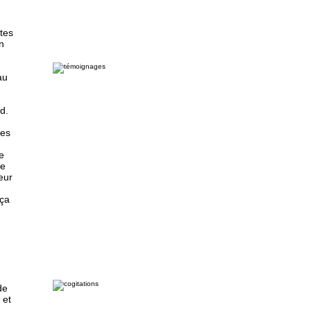
ntes
un
au
d.
ges
e
le
peur
aça
de
 et