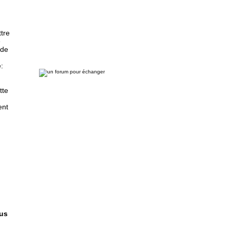
tre
e
 de
:
tte
ent
ous