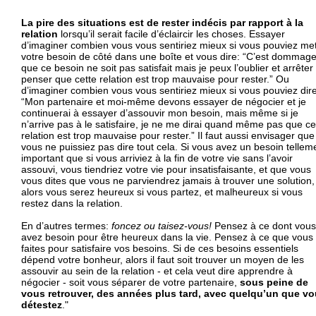
La pire des situations est de rester indécis par rapport à la
relation
lorsqu’il serait facile d’éclaircir les choses. Essayer
d’imaginer combien vous vous sentiriez mieux si vous pouviez met
votre besoin de côté dans une boîte et vous dire: “C’est dommag
que ce besoin ne soit pas satisfait mais je peux l’oublier et arrêter
penser que cette relation est trop mauvaise pour rester.” Ou
d’imaginer combien vous vous sentiriez mieux si vous pouviez dire
“Mon partenaire et moi-même devons essayer de négocier et je
continuerai à essayer d’assouvir mon besoin, mais même si je
n’arrive pas à le satisfaire, je ne me dirai quand même pas que ce
relation est trop mauvaise pour rester.” Il faut aussi envisager que
vous ne puissiez pas dire tout cela. Si vous avez un besoin tellem
important que si vous arriviez à la fin de votre vie sans l’avoir
assouvi, vous tiendriez votre vie pour insatisfaisante, et que vous
vous dites que vous ne parviendrez jamais à trouver une solution,
alors vous serez heureux si vous partez, et malheureux si vous
restez dans la relation.
En d’autres termes:
foncez ou taisez-vous!
Pensez à ce dont vous
avez besoin pour être heureux dans la vie. Pensez à ce que vous
faites pour satisfaire vos besoins. Si de ces besoins essentiels
dépend votre bonheur, alors il faut soit trouver un moyen de les
assouvir au sein de la relation - et cela veut dire apprendre à
négocier - soit vous séparer de votre partenaire,
sous peine de
vous retrouver, des années plus tard, avec quelqu’un que v
détestez
."