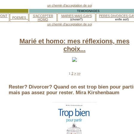
TEMOIGNAGES
'ONT
S'ACCEPTER
MARIES MAIS GAYS
PERES DIVORCES GA
_POEMES_
HOMO
(choisir?)
enfin soi!)
Marié et homo: mes réflexions, mes
choix...
2
>
>>
1
Rester? Divorcer? Quand on est trop bien pour parti
mais pas assez pour rester. Mira Kirshenbaum