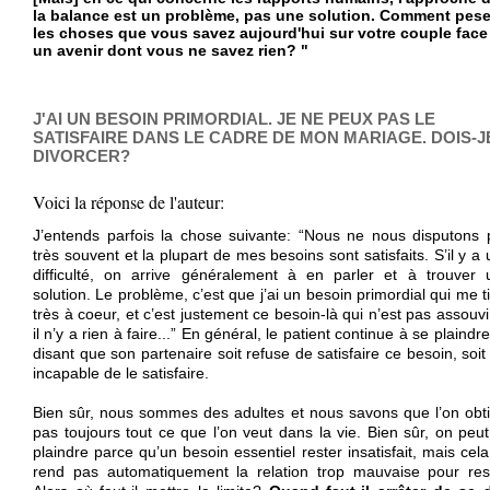
la balance est un problème, pas une solution. Comment pese
les choses que vous savez aujourd'hui sur votre couple face
un avenir dont vous ne savez rien? "
J'AI UN BESOIN PRIMORDIAL. JE NE PEUX PAS LE
SATISFAIRE DANS LE CADRE DE MON MARIAGE. DOIS-J
DIVORCER?
Voici la réponse de l'auteur:
J’entends parfois la chose suivante: “Nous ne nous disputons 
très souvent et la plupart de mes besoins sont satisfaits. S’il y a
difficulté, on arrive généralement à en parler et à trouver 
solution. Le problème, c’est que j’ai un besoin primordial qui me t
très à coeur, et c’est justement ce besoin-là qui n’est pas assouvi
il n’y a rien à faire...” En général, le patient continue à se plaindr
disant que son partenaire soit refuse de satisfaire ce besoin, soit
incapable de le satisfaire.
Bien sûr, nous sommes des adultes et nous savons que l’on obti
pas toujours tout ce que l’on veut dans la vie. Bien sûr, on peu
plaindre parce qu’un besoin essentiel rester insatisfait, mais cel
rend pas automatiquement la relation trop mauvaise pour rest