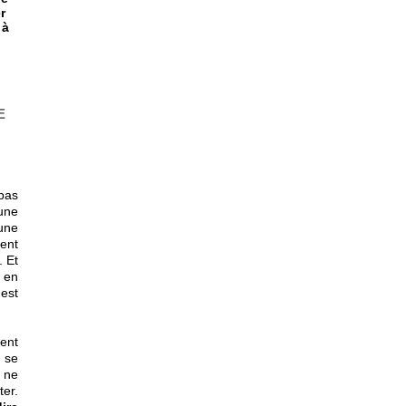
r
 à
E
pas
 une
une
ient
. Et
e en
 est
ent
t se
a ne
er.