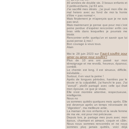
40 années de double vie, 3 beaux enfants et
3 petits-enfants, j’ai 63 ans.
J’ai sacrifié mes désirs , j’ai joué mon rôle de
mal hetero avec au fond de moi la honte
d’être « pas normal «.
Mais finalement je m’aperçois que je ne suis
pas seul.
Mais maintenant je pense que pour moi c’est
peine perdue d’espérer rencontrer enfin ces
bras virils dans lesquelles je pourrais me
blottir.
Rencontrer enfin quelqu’un et savoir que lui
aussi pense à moi.!
Bon courage à vous tous.
Alain
Faut-il souffrir pour
Moi le 28 juin 2023 sur
aimer ou aimer pour souffrir?
Plus de 10 ans ont passé sur mon
témoignage et me revoilà, heureux, épanoui,
comblé.
Le chemin est long, il est sinueux, difficile,
inévitable...
Surtout, il en vaut la peine !
Après de longues périodes, hantées par le
doute et la culpabilité, j'ai franchi le pas. J'ai
"avoué", plutôt partagé avec celle qui était
mon épouse, ce que je vivais.
Elle s'est montrée attentive, respectueuse,
intelligente.
Nous no
us sommes quittés quelques mois après. Elle
est devenue après un temps nécessaire de
"digestion", ma meilleure amie.
La maman de nos enfants et la seule femme
de ma vie, est pour moi précieuse.
Depuis lors, je partage mes jours avec mon
époux, charmant et aimant, coquin et câlin.
Nous nous sommes rencontrés et ne nous
sommes plus jamais quittés, voici déjà