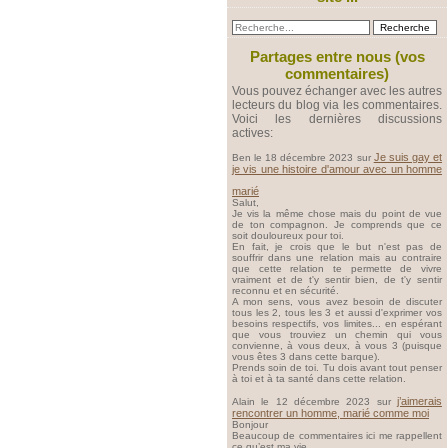
Partages entre nous (vos
commentaires)
Vous pouvez échanger avec les autres
lecteurs du blog via les commentaires.
Voici les dernières discussions
actives:
Je suis gay et
Ben le 18 décembre 2023 sur
je vis une histoire d'amour avec un homme
marié
Salut,
Je vis la même chose mais du point de vue
de ton compagnon. Je comprends que ce
soit douloureux pour toi.
En fait, je crois que le but n'est pas de
souffrir dans une relation mais au contraire
que cette relation te permette de vivre
vraiment et de t'y sentir bien, de t'y sentir
reconnu et en sécurité.
A mon sens, vous avez besoin de discuter
tous les 2, tous les 3 et aussi d'exprimer vos
besoins respectifs, vos limites... en espérant
que vous trouviez un chemin qui vous
convienne, à vous deux, à vous 3 (puisque
vous êtes 3 dans cette barque).
Prends soin de toi. Tu dois avant tout penser
à toi et à ta santé dans cette relation.
j’aimerais
Alain le 12 décembre 2023 sur
rencontrer un homme, marié comme moi
Bonjour
Beaucoup de commentaires ici me rappellent
ce qu’est ma vie.