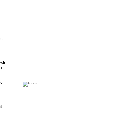
et
ait
u
de
t